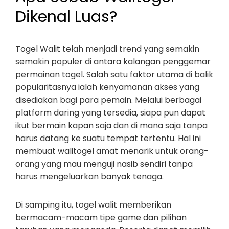
Dikenal Luas?
Togel Walit telah menjadi trend yang semakin
semakin populer di antara kalangan penggemar
permainan togel. Salah satu faktor utama di balik
popularitasnya ialah kenyamanan akses yang
disediakan bagi para pemain. Melalui berbagai
platform daring yang tersedia, siapa pun dapat
ikut bermain kapan saja dan di mana saja tanpa
harus datang ke suatu tempat tertentu. Hal ini
membuat walitogel amat menarik untuk orang-
orang yang mau menguji nasib sendiri tanpa
harus mengeluarkan banyak tenaga.
Di samping itu, togel walit memberikan
bermacam-macam tipe game dan pilihan