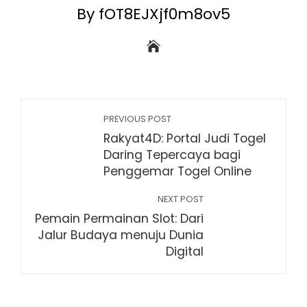
By fOT8EJXjf0m8ov5
PREVIOUS POST
Rakyat4D: Portal Judi Togel
Daring Tepercaya bagi
Penggemar Togel Online
NEXT POST
Pemain Permainan Slot: Dari
Jalur Budaya menuju Dunia
Digital