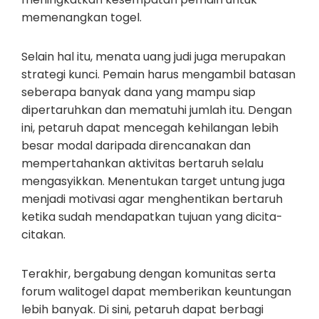
memenangkan togel.
Selain hal itu, menata uang judi juga merupakan
strategi kunci. Pemain harus mengambil batasan
seberapa banyak dana yang mampu siap
dipertaruhkan dan mematuhi jumlah itu. Dengan
ini, petaruh dapat mencegah kehilangan lebih
besar modal daripada direncanakan dan
mempertahankan aktivitas bertaruh selalu
mengasyikkan. Menentukan target untung juga
menjadi motivasi agar menghentikan bertaruh
ketika sudah mendapatkan tujuan yang dicita-
citakan.
Terakhir, bergabung dengan komunitas serta
forum walitogel dapat memberikan keuntungan
lebih banyak. Di sini, petaruh dapat berbagi