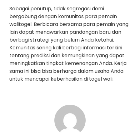
Sebagai penutup, tidak segregasi demi
bergabung dengan komunitas para pemain
walitogel. Berbicara bersama para pemain yang
lain dapat menawarkan pandangan baru dan
berbagi strategi yang belum Anda ketahui.
Komunitas sering kali berbagi informasi terkini
tentang prediksi dan kemungkinan yang dapat
meningkatkan tingkat kemenangan Anda. Kerja
sama ini bisa bisa berharga dalam usaha Anda
untuk mencapai keberhasilan di togel wali.