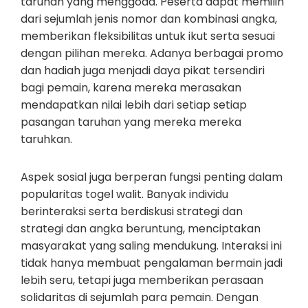
taruhan yang menggoda. Peserta dapat memilih
dari sejumlah jenis nomor dan kombinasi angka,
memberikan fleksibilitas untuk ikut serta sesuai
dengan pilihan mereka. Adanya berbagai promo
dan hadiah juga menjadi daya pikat tersendiri
bagi pemain, karena mereka merasakan
mendapatkan nilai lebih dari setiap setiap
pasangan taruhan yang mereka mereka
taruhkan.
Aspek sosial juga berperan fungsi penting dalam
popularitas togel walit. Banyak individu
berinteraksi serta berdiskusi strategi dan
strategi dan angka beruntung, menciptakan
masyarakat yang saling mendukung. Interaksi ini
tidak hanya membuat pengalaman bermain jadi
lebih seru, tetapi juga memberikan perasaan
solidaritas di sejumlah para pemain. Dengan