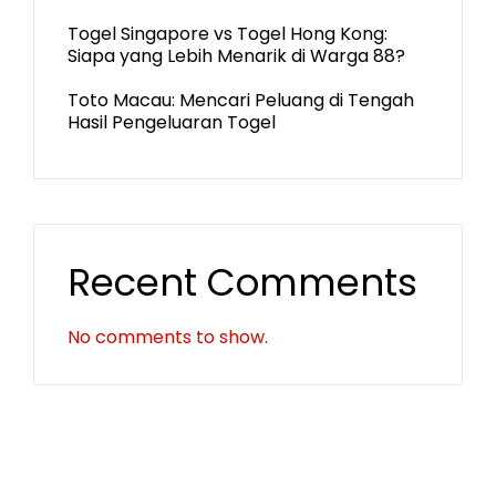
Togel Singapore vs Togel Hong Kong:
Siapa yang Lebih Menarik di Warga 88?
Toto Macau: Mencari Peluang di Tengah
Hasil Pengeluaran Togel
Recent Comments
No comments to show.