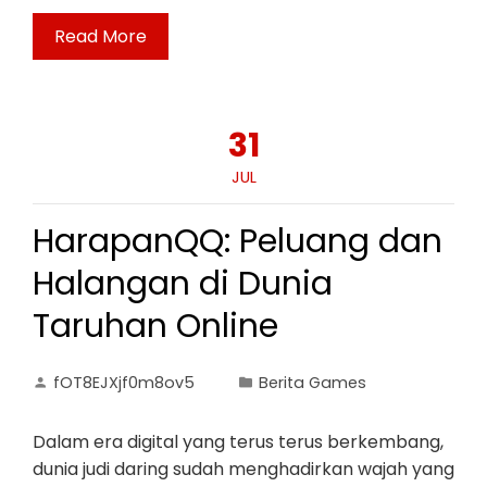
Read More
31
JUL
HarapanQQ: Peluang dan
Halangan di Dunia
Taruhan Online
fOT8EJXjf0m8ov5
Berita Games
Dalam era digital yang terus terus berkembang,
dunia judi daring sudah menghadirkan wajah yang