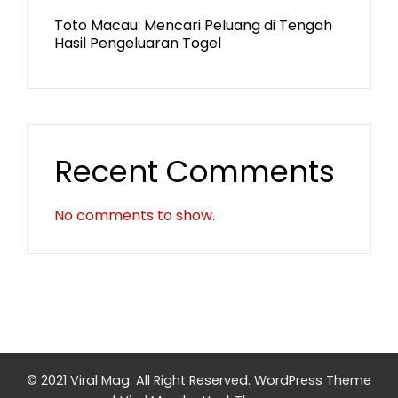
Toto Macau: Mencari Peluang di Tengah
Hasil Pengeluaran Togel
Recent Comments
No comments to show.
© 2021 Viral Mag. All Right Reserved.
WordPress Theme