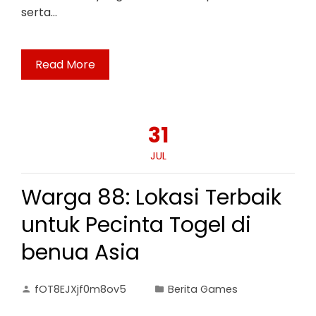
serta…
Read More
31
JUL
Warga 88: Lokasi Terbaik
untuk Pecinta Togel di
benua Asia
fOT8EJXjf0m8ov5
Berita Games