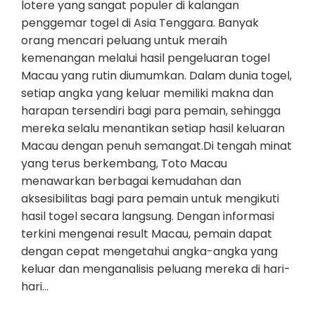
lotere yang sangat populer di kalangan
penggemar togel di Asia Tenggara. Banyak
orang mencari peluang untuk meraih
kemenangan melalui hasil pengeluaran togel
Macau yang rutin diumumkan. Dalam dunia togel,
setiap angka yang keluar memiliki makna dan
harapan tersendiri bagi para pemain, sehingga
mereka selalu menantikan setiap hasil keluaran
Macau dengan penuh semangat.Di tengah minat
yang terus berkembang, Toto Macau
menawarkan berbagai kemudahan dan
aksesibilitas bagi para pemain untuk mengikuti
hasil togel secara langsung. Dengan informasi
terkini mengenai result Macau, pemain dapat
dengan cepat mengetahui angka-angka yang
keluar dan menganalisis peluang mereka di hari-
hari…