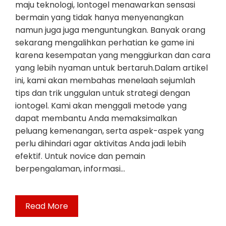
maju teknologi, Iontogel menawarkan sensasi
bermain yang tidak hanya menyenangkan
namun juga juga menguntungkan. Banyak orang
sekarang mengalihkan perhatian ke game ini
karena kesempatan yang menggiurkan dan cara
yang lebih nyaman untuk bertaruh.Dalam artikel
ini, kami akan membahas menelaah sejumlah
tips dan trik unggulan untuk strategi dengan
iontogel. Kami akan menggali metode yang
dapat membantu Anda memaksimalkan
peluang kemenangan, serta aspek-aspek yang
perlu dihindari agar aktivitas Anda jadi lebih
efektif. Untuk novice dan pemain
berpengalaman, informasi…
Read More