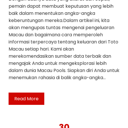
pemain dapat membuat keputusan yang lebih
baik dalam menentukan angka-angka
keberuntungan mereka.Dalam artikel ini, kita
akan mengupas tuntas mengenai pengeluaran
Macau dan bagaimana cara memperoleh
informasi terpercaya tentang keluaran dari Toto
Macau setiap hari. Kami akan
merekomendasikan sumber data terbaik dan
mengajak Anda untuk mengeksplorasi lebih
dalam dunia Macau Pools. Siapkan diri Anda untuk
menemukan rahasia di balik angka-angka…
Read More
30