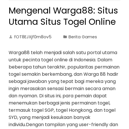
Mengenal Warga88: Situs
Utama Situs Togel Online
fOT8EJXjf0m8ov5
Berita Games
Warga88 telah menjadi salah satu portal utama
untuk pecinta togel online di Indonesia. Dalam
beberapa tahun terakhir, popularitas permainan
togel semakin berkembang, dan Warga 88 hadir
sebagai jawaban yang tepat bagi mereka yang
ingin merasakan sensasi bermain secara aman
dan nyaman. Di situs ini, para pemain dapat
menemukan berbagai jenis permainan togel,
termasuk togel SGP, togel Hongkong, dan togel
SYD, yang menjadi kesukaan banyak
individu.Dengan tampilan yang user-friendly dan