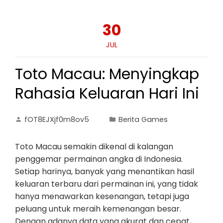
30
JUL
Toto Macau: Menyingkap
Rahasia Keluaran Hari Ini
fOT8EJXjf0m8ov5
Berita Games
Toto Macau semakin dikenal di kalangan
penggemar permainan angka di Indonesia.
Setiap harinya, banyak yang menantikan hasil
keluaran terbaru dari permainan ini, yang tidak
hanya menawarkan kesenangan, tetapi juga
peluang untuk meraih kemenangan besar.
Dengan adanya data yang akurat dan cepat,