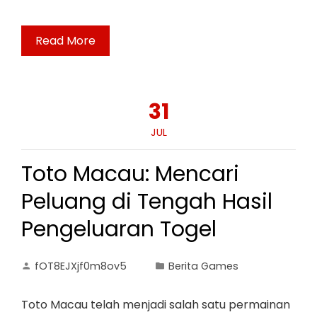
Read More
31
JUL
Toto Macau: Mencari
Peluang di Tengah Hasil
Pengeluaran Togel
fOT8EJXjf0m8ov5
Berita Games
Toto Macau telah menjadi salah satu permainan