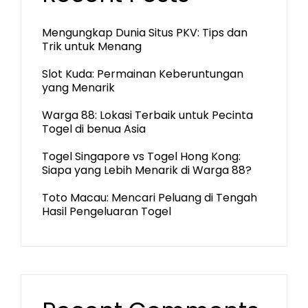
Mengungkap Dunia Situs PKV: Tips dan
Trik untuk Menang
Slot Kuda: Permainan Keberuntungan
yang Menarik
Warga 88: Lokasi Terbaik untuk Pecinta
Togel di benua Asia
Togel Singapore vs Togel Hong Kong:
Siapa yang Lebih Menarik di Warga 88?
Toto Macau: Mencari Peluang di Tengah
Hasil Pengeluaran Togel