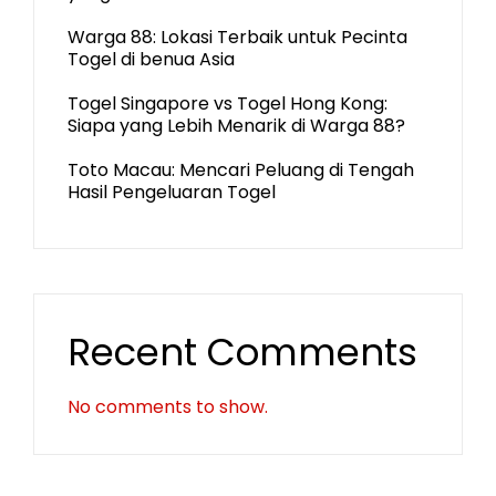
Warga 88: Lokasi Terbaik untuk Pecinta
Togel di benua Asia
Togel Singapore vs Togel Hong Kong:
Siapa yang Lebih Menarik di Warga 88?
Toto Macau: Mencari Peluang di Tengah
Hasil Pengeluaran Togel
Recent Comments
No comments to show.