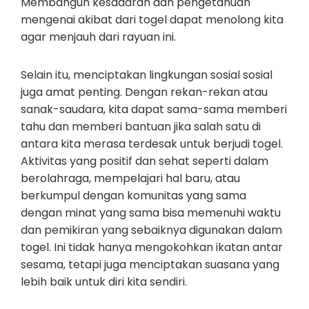
Membangun kesadaran dan pengetahuan
mengenai akibat dari togel dapat menolong kita
agar menjauh dari rayuan ini.
Selain itu, menciptakan lingkungan sosial sosial
juga amat penting. Dengan rekan-rekan atau
sanak-saudara, kita dapat sama-sama memberi
tahu dan memberi bantuan jika salah satu di
antara kita merasa terdesak untuk berjudi togel.
Aktivitas yang positif dan sehat seperti dalam
berolahraga, mempelajari hal baru, atau
berkumpul dengan komunitas yang sama
dengan minat yang sama bisa memenuhi waktu
dan pemikiran yang sebaiknya digunakan dalam
togel. Ini tidak hanya mengokohkan ikatan antar
sesama, tetapi juga menciptakan suasana yang
lebih baik untuk diri kita sendiri.