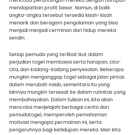
mencoba peruntungan mereka dengan harapan
mendapatkan profit besar. Namun, di balik
angka-angka tersebut tersedia kisah-kisah
menarik dan beragam pengalaman yang bisa
menjadi menjadi cerminan dari hidup mereka
sendiri.
Setiap pemuda yang terlibat ikut dalam
perjudian togel membawa serta harapan, cita-
cita, dan kadang-kadang penyesalan. Beberapa
mungkin menganggap togel sebagai jalan pintas
dalam merubah nasib, sementara itu yang
lainnya mungkin tersesat ke dalam rutinitas yang
membahayakan. Dalam tulisan ini, kita akan
mencoba menjelajahi berbagai cerita dari
pemudatogel, memperoleh pemahaman
motivasi mengapa permainan ini, serta
pengaruhnya bagi kehidupan mereka. Mari kita