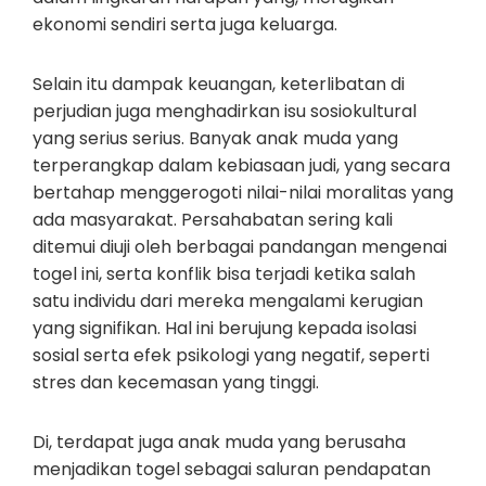
ekonomi sendiri serta juga keluarga.
Selain itu dampak keuangan, keterlibatan di
perjudian juga menghadirkan isu sosiokultural
yang serius serius. Banyak anak muda yang
terperangkap dalam kebiasaan judi, yang secara
bertahap menggerogoti nilai-nilai moralitas yang
ada masyarakat. Persahabatan sering kali
ditemui diuji oleh berbagai pandangan mengenai
togel ini, serta konflik bisa terjadi ketika salah
satu individu dari mereka mengalami kerugian
yang signifikan. Hal ini berujung kepada isolasi
sosial serta efek psikologi yang negatif, seperti
stres dan kecemasan yang tinggi.
Di, terdapat juga anak muda yang berusaha
menjadikan togel sebagai saluran pendapatan