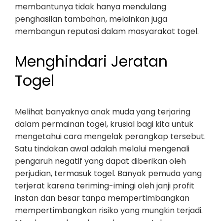
membantunya tidak hanya mendulang
penghasilan tambahan, melainkan juga
membangun reputasi dalam masyarakat togel.
Menghindari Jeratan
Togel
Melihat banyaknya anak muda yang terjaring
dalam permainan togel, krusial bagi kita untuk
mengetahui cara mengelak perangkap tersebut.
Satu tindakan awal adalah melalui mengenali
pengaruh negatif yang dapat diberikan oleh
perjudian, termasuk togel. Banyak pemuda yang
terjerat karena teriming-imingi oleh janji profit
instan dan besar tanpa mempertimbangkan
mempertimbangkan risiko yang mungkin terjadi.