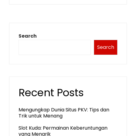
Search
Search
Recent Posts
Mengungkap Dunia Situs PKV: Tips dan
Trik untuk Menang
Slot Kuda: Permainan Keberuntungan
yang Menarik