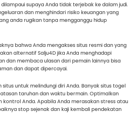
h dilampaui supaya Anda tidak terjebak ke dalam judi.
ngeluaran dan menghindari risiko keuangan yang
yang anda rugikan tanpa mengganggu hidup
ndaknya bahwa Anda mengakses situs resmi dan yang
akan alternatif Salju4D jika Anda menghadapi
tian dan membaca ulasan dari pemain lainnya bisa
an dan dapat dipercayai.
h situs untuk melindungi diri Anda. Banyak situs togel
batasan taruhan dan waktu bermain. Optimalkan
m kontrol Anda. Apabila Anda merasakan stress atau
aiknya stop sejenak dan kaji kembali pendekatan