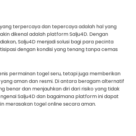
s yang terpercaya dan tepercaya adalah hal yang
makin dikenal adalah platform Salju4D. Dengan
iakan, Salju4D menjadi solusi bagi para pecinta
sipasi dengan kondisi yang tenang tanpa cemas
nis permainan togel seru, tetapi juga memberikan
yang aman dan resmi. Di antara beragam alternatif
ang benar dan menjauhkan diri dari risiko yang tidak
engenai Salju4D dan bagaimana platform ini dapat
gin merasakan togel online secara aman.