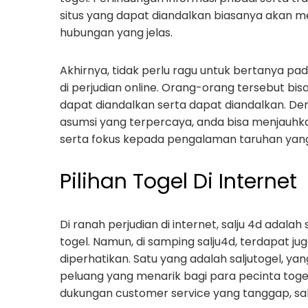
situs yang dapat diandalkan biasanya akan me
hubungan yang jelas.
Akhirnya, tidak perlu ragu untuk bertanya p
di perjudian online. Orang-orang tersebut bisa
dapat diandalkan serta dapat diandalkan. De
asumsi yang terpercaya, anda bisa menjauhk
serta fokus kepada pengalaman taruhan yang
Pilihan Togel Di Internet
Di ranah perjudian di internet, salju 4d adala
togel. Namun, di samping salju4d, terdapat jug
diperhatikan. Satu yang adalah saljutogel, 
peluang yang menarik bagi para pecinta tog
dukungan customer service yang tanggap, salju