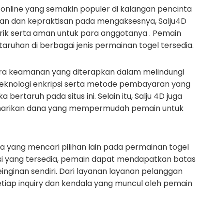
online yang semakin populer di kalangan pencinta
inan dan kepraktisan pada mengaksesnya, Salju4D
k serta aman untuk para anggotanya . Pemain
uhan di berbagai jenis permainan togel tersedia.
cara keamanan yang diterapkan dalam melindungi
teknologi enkripsi serta metode pembayaran yang
rtaruh pada situs ini. Selain itu, Salju 4D juga
 penarikan dana yang mempermudah pemain untuk
ka yang mencari pilihan lain pada permainan togel
opsi yang tersedia, pemain dapat mendapatkan batas
nginan sendiri. Dari layanan layanan pelanggan
tiap inquiry dan kendala yang muncul oleh pemain