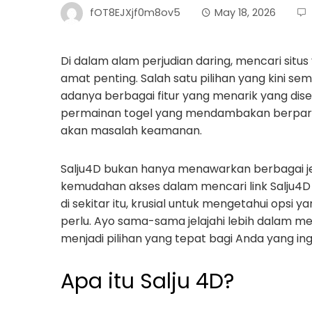
fOT8EJXjf0m8ov5
May 18, 2026
Di dalam alam perjudian daring, mencari situ
amat penting. Salah satu pilihan yang kini se
adanya berbagai fitur yang menarik yang dised
permainan togel yang mendambakan berparti
akan masalah keamanan.
Salju4D bukan hanya menawarkan berbagai je
kemudahan akses dalam mencari link Salju4D 
di sekitar itu, krusial untuk mengetahui opsi y
perlu. Ayo sama-sama jelajahi lebih dalam m
menjadi pilihan yang tepat bagi Anda yang in
Apa itu Salju 4D?