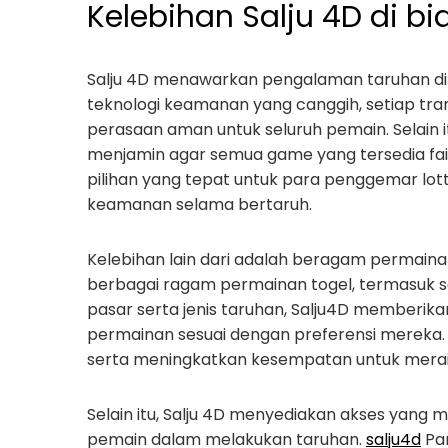
Kelebihan Salju 4D di bi
Salju 4D menawarkan pengalaman taruhan di
teknologi keamanan yang canggih, setiap tran
perasaan aman untuk seluruh pemain. Selain itu
menjamin agar semua game yang tersedia fair
pilihan yang tepat untuk para penggemar l
keamanan selama bertaruh.
Kelebihan lain dari adalah beragam permaina
berbagai ragam permainan togel, termasuk s
pasar serta jenis taruhan, Salju4D memberi
permainan sesuai dengan preferensi mereka.
serta meningkatkan kesempatan untuk mera
Selain itu, Salju 4D menyediakan akses yan
pemain dalam melakukan taruhan.
salju4d
Pa