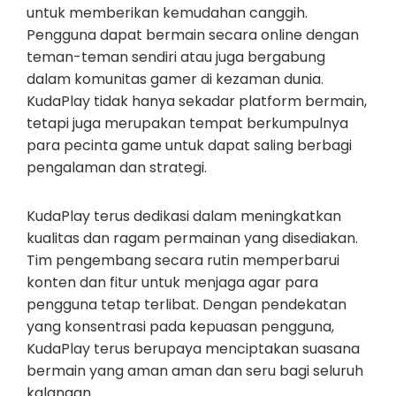
untuk memberikan kemudahan canggih.
Pengguna dapat bermain secara online dengan
teman-teman sendiri atau juga bergabung
dalam komunitas gamer di kezaman dunia.
KudaPlay tidak hanya sekadar platform bermain,
tetapi juga merupakan tempat berkumpulnya
para pecinta game untuk dapat saling berbagi
pengalaman dan strategi.
KudaPlay terus dedikasi dalam meningkatkan
kualitas dan ragam permainan yang disediakan.
Tim pengembang secara rutin memperbarui
konten dan fitur untuk menjaga agar para
pengguna tetap terlibat. Dengan pendekatan
yang konsentrasi pada kepuasan pengguna,
KudaPlay terus berupaya menciptakan suasana
bermain yang aman aman dan seru bagi seluruh
kalangan.