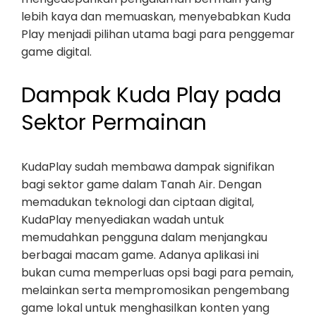
lebih kaya dan memuaskan, menyebabkan Kuda
Play menjadi pilihan utama bagi para penggemar
game digital.
Dampak Kuda Play pada
Sektor Permainan
KudaPlay sudah membawa dampak signifikan
bagi sektor game dalam Tanah Air. Dengan
memadukan teknologi dan ciptaan digital,
KudaPlay menyediakan wadah untuk
memudahkan pengguna dalam menjangkau
berbagai macam game. Adanya aplikasi ini
bukan cuma memperluas opsi bagi para pemain,
melainkan serta mempromosikan pengembang
game lokal untuk menghasilkan konten yang