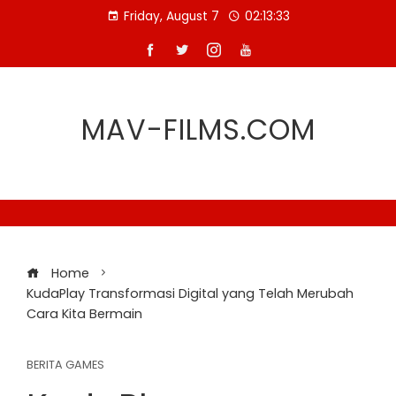
Skip
Friday, August 7
02:13:33
to
content
MAV-FILMS.COM
Home
KudaPlay Transformasi Digital yang Telah Merubah
Cara Kita Bermain
BERITA GAMES