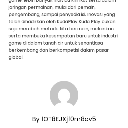
game, lebih banyak individu kini ikut serta dalam
jaringan permainan, mulai dari pemain,
pengembang, sampai penyedia isi. Inovasi yang
telah dihadirkan oleh KudaPlay Kuda Play bukan
saja merubah metode kita bermain, melainkan
serta membuka kesempatan baru untuk industri
game di dalam tanah air untuk senantiasa
berkembang dan berkompetisi dalam pasar
global.
By fOT8EJXjf0m8ov5