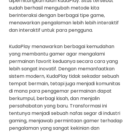
diperhitungkan ialah KudaPlay. Situs tersebut
sudah berhasil mengubah metode kita
berinteraksi dengan berbagai tipe game,
menawarkan pengalaman lebih lebih interaktif
dan interaktif untuk para pengguna.
KudaPlay menawarkan berbagai kemudahan
yang membantu gamer agar mengalami
permainan favorit keduanya secara cara yang
lebih sangat inovatif. Dengan memanfaatkan
sistem modern, KudaPlay tidak sekadar sebuah
tempat bermain, tetapi juga menjadi komunitas
di mana para penggemar permainan dapat
berkumpul, berbagi kisah, dan menjalin
persahabatan yang baru. Transformasi ini
tentunya menjadi sebuah nafas segar di industri
gaming, menjawab permintaan gamer terhadap
pengalaman yang sangat kekinian dan