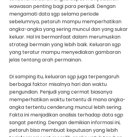
wawasan penting bagi para penjudi. Dengan
mengamati data sgp selama periode
sebelumnya, petaruh mampu memperhatikan
angka-angka yang sering muncul dan yang sukar
keluar. Hal ini bermanfaat dalam merumuskan
strategi bermain yang lebih baik. Keluaran sgp
yang teratur mampu menyediakan gambaran
jelas tentang arah permainan.
Di samping itu, keluaran sgp juga terpengaruh
berbagai faktor misalnya hari dan waktu
pengundian. Penjudi yang cermat biasanya
memperhatikan waktu tertentu di mana angka-
angka tertentu cenderung muncul lebih sering.
Fakta ini menjadikan analisis terhadap data sgp
sangat penting. Dengan demikian informasi ini,
petaruh bisa membuat keputusan yang lebih