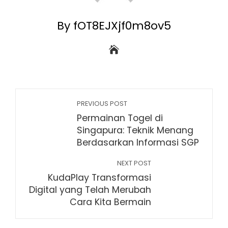
By fOT8EJXjf0m8ov5
PREVIOUS POST
Permainan Togel di
Singapura: Teknik Menang
Berdasarkan Informasi SGP
NEXT POST
KudaPlay Transformasi
Digital yang Telah Merubah
Cara Kita Bermain