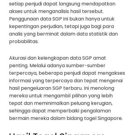
setiap penjudi dapat langsung mendapatkan
akses untuk menganalisis hasil tersebut.
Penggunaan data SGP ini bukan hanya untuk
kepentingan perjudian, tetapi juga bagi para
analis yang berminat dalam data statistik dan
probabilitas.
Akurasi dan kelengkapan data SGP amat
penting. Melalui adanya sumber-sumber
terpercaya, beberapa penjudi dapat mengakses
informasi yang terpercaya dan tepat mengenai
hasil pengeluaran SGP terbaru. Ini menolong
mereka untuk mengambil pilihan yang lebih
tepat dan meminimalkan peluang kerugian,
sehingga dapat memperbaiki pengalaman
bermain mereka dalam bidang togel Singapore.