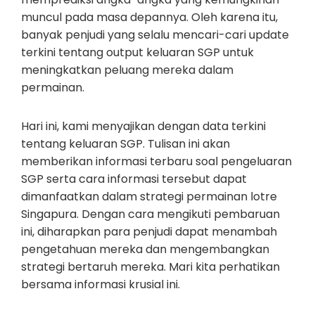
muncul pada masa depannya. Oleh karena itu,
banyak penjudi yang selalu mencari-cari update
terkini tentang output keluaran SGP untuk
meningkatkan peluang mereka dalam
permainan.
Hari ini, kami menyajikan dengan data terkini
tentang keluaran SGP. Tulisan ini akan
memberikan informasi terbaru soal pengeluaran
SGP serta cara informasi tersebut dapat
dimanfaatkan dalam strategi permainan lotre
Singapura. Dengan cara mengikuti pembaruan
ini, diharapkan para penjudi dapat menambah
pengetahuan mereka dan mengembangkan
strategi bertaruh mereka. Mari kita perhatikan
bersama informasi krusial ini.