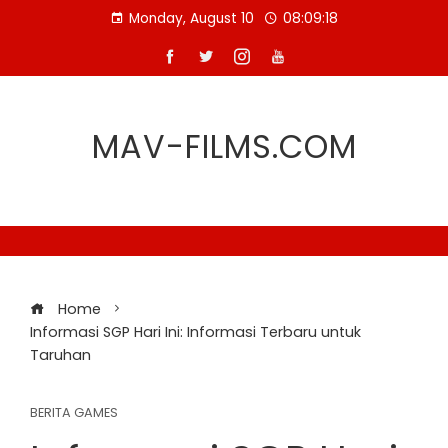
Skip
Monday, August 10
08:09:18
to
content
MAV-FILMS.COM
Home
Informasi SGP Hari Ini: Informasi Terbaru untuk
Taruhan
BERITA GAMES