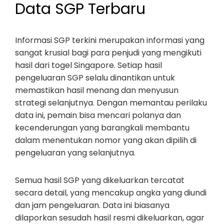
Data SGP Terbaru
Informasi SGP terkini merupakan informasi yang
sangat krusial bagi para penjudi yang mengikuti
hasil dari togel Singapore. Setiap hasil
pengeluaran SGP selalu dinantikan untuk
memastikan hasil menang dan menyusun
strategi selanjutnya. Dengan memantau perilaku
data ini, pemain bisa mencari polanya dan
kecenderungan yang barangkali membantu
dalam menentukan nomor yang akan dipilih di
pengeluaran yang selanjutnya.
Semua hasil SGP yang dikeluarkan tercatat
secara detail, yang mencakup angka yang diundi
dan jam pengeluaran. Data ini biasanya
dilaporkan sesudah hasil resmi dikeluarkan, agar