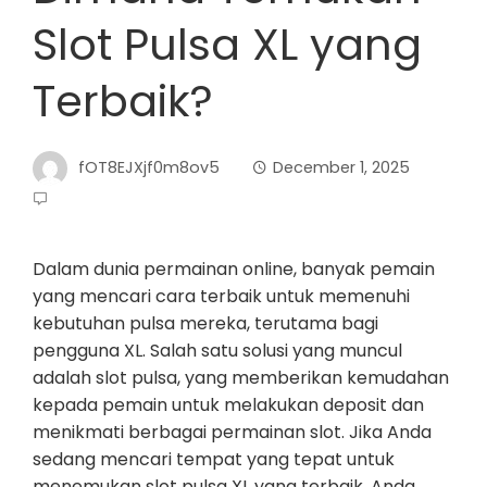
Slot Pulsa XL yang
Terbaik?
fOT8EJXjf0m8ov5
December 1, 2025
Dalam dunia permainan online, banyak pemain
yang mencari cara terbaik untuk memenuhi
kebutuhan pulsa mereka, terutama bagi
pengguna XL. Salah satu solusi yang muncul
adalah slot pulsa, yang memberikan kemudahan
kepada pemain untuk melakukan deposit dan
menikmati berbagai permainan slot. Jika Anda
sedang mencari tempat yang tepat untuk
menemukan slot pulsa XL yang terbaik, Anda