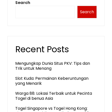
Search
Search
Recent Posts
Mengungkap Dunia Situs PKV: Tips dan
Trik untuk Menang
Slot Kuda: Permainan Keberuntungan
yang Menarik
Warga 88: Lokasi Terbaik untuk Pecinta
Togel di benua Asia
Togel Singapore vs Togel Hong Kong: