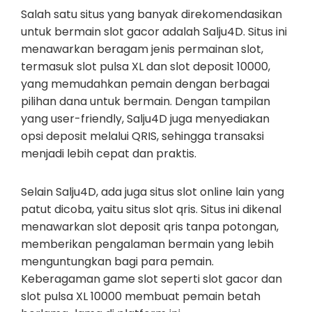
Salah satu situs yang banyak direkomendasikan
untuk bermain slot gacor adalah Salju4D. Situs ini
menawarkan beragam jenis permainan slot,
termasuk slot pulsa XL dan slot deposit 10000,
yang memudahkan pemain dengan berbagai
pilihan dana untuk bermain. Dengan tampilan
yang user-friendly, Salju4D juga menyediakan
opsi deposit melalui QRIS, sehingga transaksi
menjadi lebih cepat dan praktis.
Selain Salju4D, ada juga situs slot online lain yang
patut dicoba, yaitu situs slot qris. Situs ini dikenal
menawarkan slot deposit qris tanpa potongan,
memberikan pengalaman bermain yang lebih
menguntungkan bagi para pemain.
Keberagaman game slot seperti slot gacor dan
slot pulsa XL 10000 membuat pemain betah