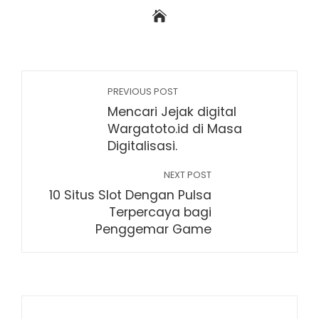
PREVIOUS POST
Mencari Jejak digital
Wargatoto.id di Masa
Digitalisasi.
NEXT POST
10 Situs Slot Dengan Pulsa
Terpercaya bagi
Penggemar Game