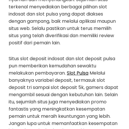
terkenal menyediakan berbagai pilihan slot
indosat dan slot pulsa yang dapat diakses
dengan gampang, baik melalui aplikasi maupun
situs web. Selalu pastikan untuk terus memilih
situs yang telah diverifikasi dan memiliki review
positif dari pemain lain.
Situs slot deposit indosat dan slot deposit pulsa
pun memberikan kemudahan sewaktu
melakukan pembayaran.
Slot Pulsa
Melalui
banyaknya variabel deposit, termasuk slot
deposit tri sampai slot deposit 5k, gamers dapat
mengambil sesuai dengan kebutuhan lain. Selain
itu, sejumlah situs juga menyediakan promo
fantastis yang meningkatkan kesempatan
pemain untuk meraih keuntungan yang lebih.
Jangan lupa untuk memanfaatkan kesempatan