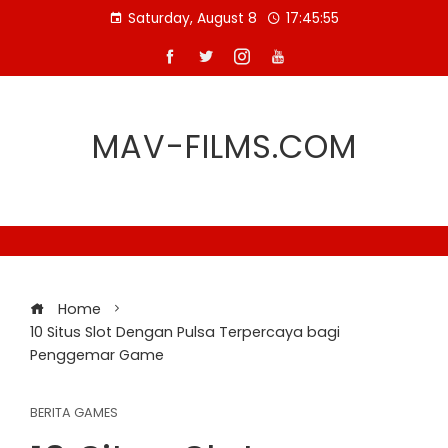
Skip
Saturday, August 8
17:45:55
to
content
MAV-FILMS.COM
Home
10 Situs Slot Dengan Pulsa Terpercaya bagi
Penggemar Game
BERITA GAMES