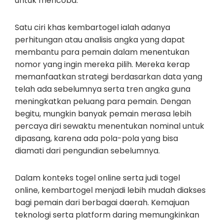
untuk mencoba.
Satu ciri khas kembartogel ialah adanya
perhitungan atau analisis angka yang dapat
membantu para pemain dalam menentukan
nomor yang ingin mereka pilih. Mereka kerap
memanfaatkan strategi berdasarkan data yang
telah ada sebelumnya serta tren angka guna
meningkatkan peluang para pemain. Dengan
begitu, mungkin banyak pemain merasa lebih
percaya diri sewaktu menentukan nominal untuk
dipasang, karena ada pola-pola yang bisa
diamati dari pengundian sebelumnya.
Dalam konteks togel online serta judi togel
online, kembartogel menjadi lebih mudah diakses
bagi pemain dari berbagai daerah. Kemajuan
teknologi serta platform daring memungkinkan