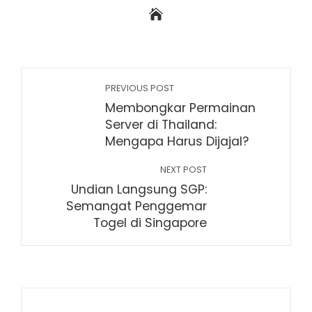
PREVIOUS POST
Membongkar Permainan
Server di Thailand:
Mengapa Harus Dijajal?
NEXT POST
Undian Langsung SGP:
Semangat Penggemar
Togel di Singapore