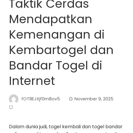
Taktik Cerdas
Mendapatkan
Kemenangan di
Kembartogel dan
Bandar Togel di
Internet
fOT8EJXjf0m8ov5
November 9, 2025
Dalam dunia judi, togel kembali dan togel bandar