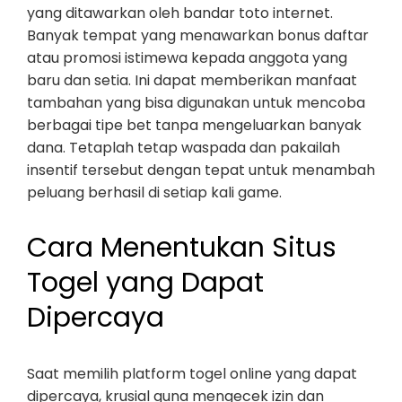
yang ditawarkan oleh bandar toto internet.
Banyak tempat yang menawarkan bonus daftar
atau promosi istimewa kepada anggota yang
baru dan setia. Ini dapat memberikan manfaat
tambahan yang bisa digunakan untuk mencoba
berbagai tipe bet tanpa mengeluarkan banyak
dana. Tetaplah tetap waspada dan pakailah
insentif tersebut dengan tepat untuk menambah
peluang berhasil di setiap kali game.
Cara Menentukan Situs
Togel yang Dapat
Dipercaya
Saat memilih platform togel online yang dapat
dipercaya, krusial guna mengecek izin dan