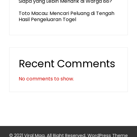
Siapa yang Lebih Menarik di Warga 88?
Toto Macau: Mencari Peluang di Tengah
Hasil Pengeluaran Togel
Recent Comments
No comments to show.
© 2021 Viral Mag. All Right Reserved.
WordPress Theme