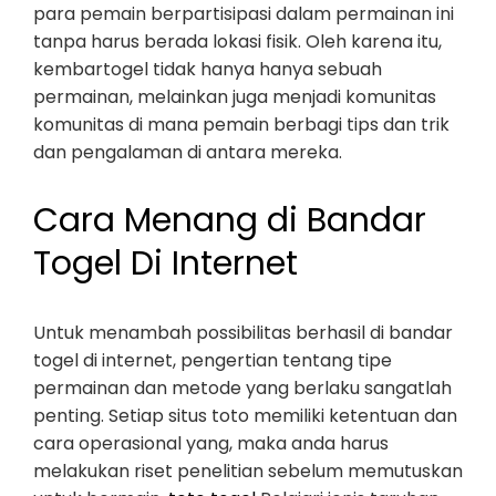
para pemain berpartisipasi dalam permainan ini
tanpa harus berada lokasi fisik. Oleh karena itu,
kembartogel tidak hanya hanya sebuah
permainan, melainkan juga menjadi komunitas
komunitas di mana pemain berbagi tips dan trik
dan pengalaman di antara mereka.
Cara Menang di Bandar
Togel Di Internet
Untuk menambah possibilitas berhasil di bandar
togel di internet, pengertian tentang tipe
permainan dan metode yang berlaku sangatlah
penting. Setiap situs toto memiliki ketentuan dan
cara operasional yang, maka anda harus
melakukan riset penelitian sebelum memutuskan