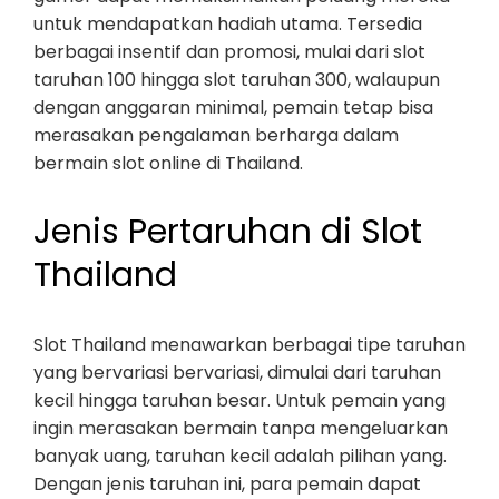
untuk mendapatkan hadiah utama. Tersedia
berbagai insentif dan promosi, mulai dari slot
taruhan 100 hingga slot taruhan 300, walaupun
dengan anggaran minimal, pemain tetap bisa
merasakan pengalaman berharga dalam
bermain slot online di Thailand.
Jenis Pertaruhan di Slot
Thailand
Slot Thailand menawarkan berbagai tipe taruhan
yang bervariasi bervariasi, dimulai dari taruhan
kecil hingga taruhan besar. Untuk pemain yang
ingin merasakan bermain tanpa mengeluarkan
banyak uang, taruhan kecil adalah pilihan yang.
Dengan jenis taruhan ini, para pemain dapat