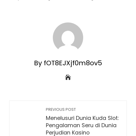
By fOT8EJXjf0m8ov5
PREVIOUS POST
Menelusuri Dunia Kuda Slot:
Pengalaman Seru di Dunia
Perjudian Kasino