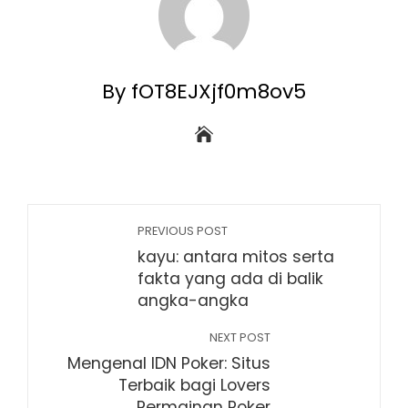
By fOT8EJXjf0m8ov5
PREVIOUS POST
kayu: antara mitos serta
fakta yang ada di balik
angka-angka
NEXT POST
Mengenal IDN Poker: Situs
Terbaik bagi Lovers
Permainan Poker