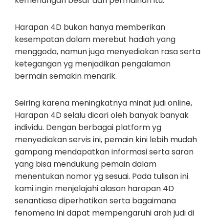
kemenangan besar dari permainan itu.
Harapan 4D bukan hanya memberikan
kesempatan dalam merebut hadiah yang
menggoda, namun juga menyediakan rasa serta
ketegangan yg menjadikan pengalaman
bermain semakin menarik.
Seiring karena meningkatnya minat judi online,
Harapan 4D selalu dicari oleh banyak banyak
individu. Dengan berbagai platform yg
menyediakan servis ini, pemain kini lebih mudah
gampang mendapatkan informasi serta saran
yang bisa mendukung pemain dalam
menentukan nomor yg sesuai. Pada tulisan ini
kami ingin menjelajahi alasan harapan 4D
senantiasa diperhatikan serta bagaimana
fenomena ini dapat mempengaruhi arah judi di