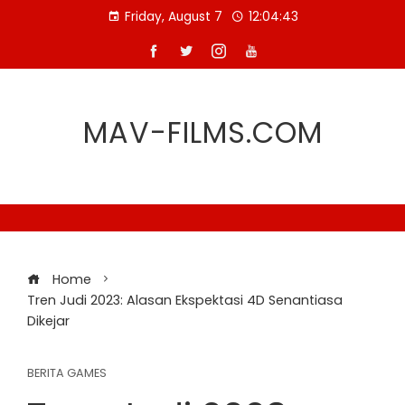
Skip
Friday, August 7
12:04:43
to
content
MAV-FILMS.COM
Home
Tren Judi 2023: Alasan Ekspektasi 4D Senantiasa
Dikejar
BERITA GAMES