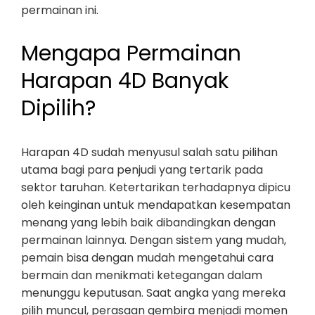
permainan ini.
Mengapa Permainan
Harapan 4D Banyak
Dipilih?
Harapan 4D sudah menyusul salah satu pilihan
utama bagi para penjudi yang tertarik pada
sektor taruhan. Ketertarikan terhadapnya dipicu
oleh keinginan untuk mendapatkan kesempatan
menang yang lebih baik dibandingkan dengan
permainan lainnya. Dengan sistem yang mudah,
pemain bisa dengan mudah mengetahui cara
bermain dan menikmati ketegangan dalam
menunggu keputusan. Saat angka yang mereka
pilih muncul, perasaan gembira menjadi momen