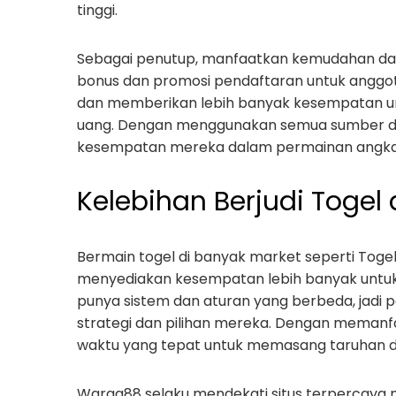
tinggi.
Sebagai penutup, manfaatkan kemudahan dan
bonus dan promosi pendaftaran untuk anggot
dan memberikan lebih banyak kesempatan 
uang. Dengan menggunakan semua sumber da
kesempatan mereka dalam permainan angka y
Kelebihan Berjudi Togel
Bermain togel di banyak market seperti Toge
menyediakan kesempatan lebih banyak untu
punya sistem dan aturan yang berbeda, jadi
strategi dan pilihan mereka. Dengan memanfa
waktu yang tepat untuk memasang taruha
Warga88 selaku mendekati situs terpercay