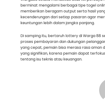
berminat mengalami berbagai tipe togel onlin
memberikan beragam output serta hasil yang
kecenderungan dari setiap pasaran agar meru
keuntungan lebih dalam jangka panjang.
Di samping itu, bertaruh lottery di Warga 
proses pembayaran dan dukungan pelanggan
yang cepat, pemain bisa merasa rasa aman da
yang signifikan, karena pemain dapat terfoku
tentang isu teknis atau keuangan.