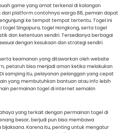
ebuah game yang amat terkenal di kalangan
s dari platform contohnya warga 88, pemain dapat
gunjungi ke tempat tempat tertentu. Togel ini
togel Singapura, togel Hongkong, serta togel
tik dan ketentuan sendiri. Tersedianya berbagai
esuai dengan kesukaan dan strategi sendiri.
n serta keamanan yang ditawarkan oleh website
rn, petaruh bisa menjadi aman ketika melakukan
Di samping itu, pelayanan pelanggan yang cepat
main yang membutuhkan bantuan atau info lebih
ain permainan togel di internet semakin
ahaya yang terkait dengan permainan togel di
enang besar, berjudi pun bisa membawa
 bijaksana. Karena itu, penting untuk mengatur