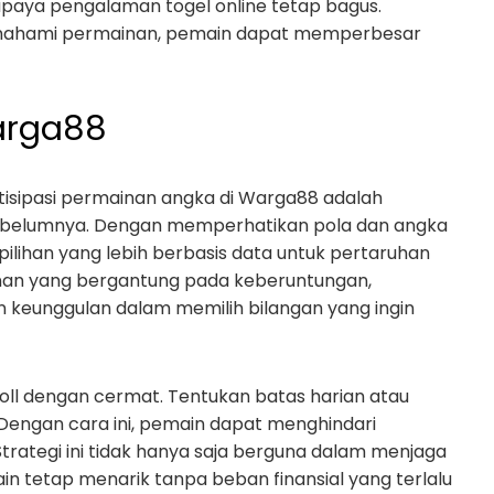
paya pengalaman togel online tetap bagus.
emahami permainan, pemain dapat memperbesar
Warga88
rtisipasi permainan angka di Warga88 adalah
 sebelumnya. Dengan memperhatikan pola dan angka
lihan yang lebih berbasis data untuk pertaruhan
nan yang bergantung pada keberuntungan,
 keunggulan dalam memilih bilangan yang ingin
roll dengan cermat. Tentukan batas harian atau
 Dengan cara ini, pemain dapat menghindari
 Strategi ini tidak hanya saja berguna dalam menjaga
n tetap menarik tanpa beban finansial yang terlalu