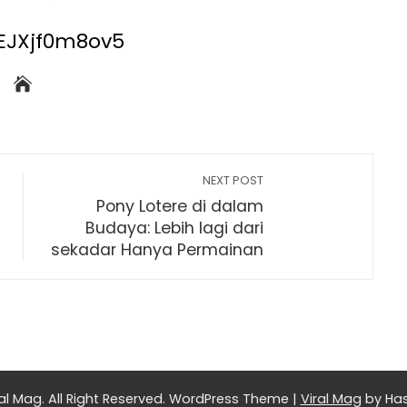
8EJXjf0m8ov5
NEXT POST
Pony Lotere di dalam
Budaya: Lebih lagi dari
sekadar Hanya Permainan
al Mag. All Right Reserved.
WordPress Theme
|
Viral Mag
by Ha