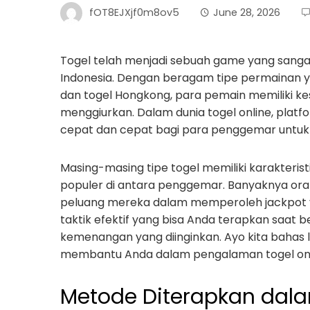
fOT8EJXjf0m8ov5
June 28, 2026
Togel telah menjadi sebuah game yang sanga
Indonesia. Dengan beragam tipe permainan yan
dan togel Hongkong, para pemain memiliki 
menggiurkan. Dalam dunia togel online, pl
cepat dan cepat bagi para penggemar untuk
Masing-masing tipe togel memiliki karakterist
populer di antara penggemar. Banyaknya o
peluang mereka dalam memperoleh jackpot yang
taktik efektif yang bisa Anda terapkan saat 
kemenangan yang diinginkan. Ayo kita bahas 
membantu Anda dalam pengalaman togel onlin
Metode Diterapkan dal