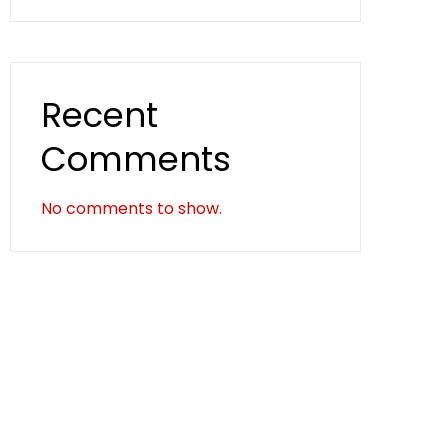
Recent
Comments
No comments to show.