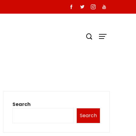
Search
Search