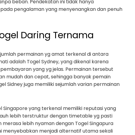
npa beban. Pendekatan ini tidak hanya
a pada pengalaman yang menyenangkan dan penuh
ogel Daring Ternama
ejumlah permainan yg amat terkenal di antara
nati adalah Togel Sydney, yang dikenal karena
 pembayaran yang yg jelas. Permainan tersebut
gan mudah dan cepat, sehingga banyak pemain
ogel Sidney juga memiliki sejumlah varian permainan
l Singapore yang terkenal memiliki reputasi yang
auh lebih terstruktur dengan timetable yg pasti
ruh merasa lebih nyaman dengan Togel Singapura
ini menyebabkan menjadi alternatif utama sekali