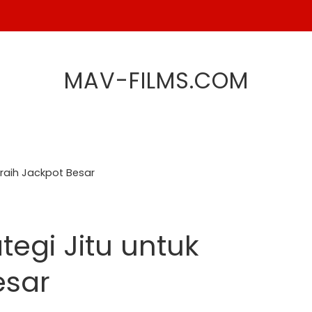
MAV-FILMS.COM
eraih Jackpot Besar
tegi Jitu untuk
esar