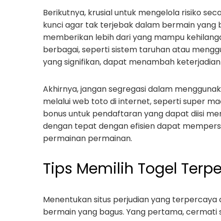
Berikutnya, krusial untuk mengelola risiko s
kunci agar tak terjebak dalam bermain yang b
memberikan lebih dari yang mampu kehilanga
berbagai, seperti sistem taruhan atau meng
yang signifikan, dapat menambah keterjadi
Akhirnya, jangan segregasi dalam menggunak
melalui web toto di internet, seperti super 
bonus untuk pendaftaran yang dapat diisi m
dengan tepat dengan efisien dapat mempers
permainan permainan.
Tips Memilih Togel Ter
Menentukan situs perjudian yang terpercay
bermain yang bagus. Yang pertama, cermati si