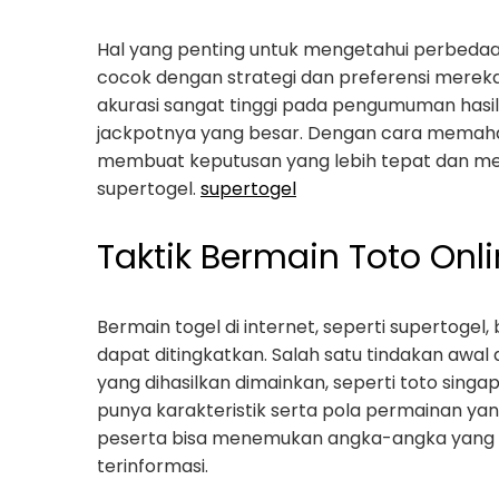
Hal yang penting untuk mengetahui perbedaa
cocok dengan strategi dan preferensi mereka
akurasi sangat tinggi pada pengumuman hasil
jackpotnya yang besar. Dengan cara memahami
membuat keputusan yang lebih tepat dan 
supertogel.
supertogel
Taktik Bermain Toto Onli
Bermain togel di internet, seperti supertoge
dapat ditingkatkan. Salah satu tindakan awal
yang dihasilkan dimainkan, seperti toto singapo
punya karakteristik serta pola permainan ya
peserta bisa menemukan angka-angka yang 
terinformasi.