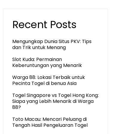
Recent Posts
Mengungkap Dunia Situs PKV: Tips
dan Trik untuk Menang
Slot Kuda: Permainan
Keberuntungan yang Menarik
Warga 88: Lokasi Terbaik untuk
Pecinta Togel di benua Asia
Togel Singapore vs Togel Hong Kong:
Siapa yang Lebih Menarik di Warga
88?
Toto Macau: Mencari Peluang di
Tengah Hasil Pengeluaran Togel