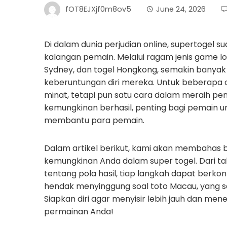
fOT8EJXjf0m8ov5
June 24, 2026
Di dalam dunia perjudian online, supertogel su
kalangan pemain. Melalui ragam jenis game lo
Sydney, dan togel Hongkong, semakin bany
keberuntungan diri mereka. Untuk beberapa o
minat, tetapi pun satu cara dalam meraih pe
kemungkinan berhasil, penting bagi pemai
membantu para pemain.
Dalam artikel berikut, kami akan membahas 
kemungkinan Anda dalam super togel. Dari 
tentang pola hasil, tiap langkah dapat berkont
hendak menyinggung soal toto Macau, yang se
Siapkan diri agar menyisir lebih jauh dan m
permainan Anda!