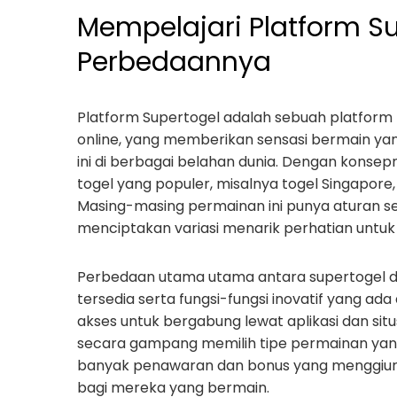
Mempelajari Platform S
Perbedaannya
Platform Supertogel adalah sebuah platform 
online, yang memberikan sensasi bermain y
ini di berbagai belahan dunia. Dengan konse
togel yang populer, misalnya togel Singapore
Masing-masing permainan ini punya aturan s
menciptakan variasi menarik perhatian untuk
Perbedaan utama utama antara supertogel da
tersedia serta fungsi-fungsi inovatif yang 
akses untuk bergabung lewat aplikasi dan sit
secara gampang memilih tipe permainan yang di
banyak penawaran dan bonus yang menggiu
bagi mereka yang bermain.