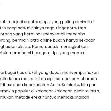
dah menjadi di antara opsi yang paling diminati di
tto yang ada, misalnya togel Singapore, toto
ak orang yang berminat menyambil mencoba
rang, bermain lotto online bukan hanya sekadar
nghasilan ekstra. Namun, untuk meningkatkan
n untuk memahami beragam tips yang mampu
berbagai tips efektif yang dapat menyempurnakan
taktik dalam menentukan digit sampai pemahaman
ribusi pada keberhasilan Anda. Selain itu, kita pun
makin populer di kalangan kalangan pecinta lotto.
enemukan metode efektif untuk memaksimalkan