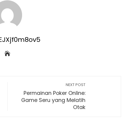
8EJXjf0m8ov5
NEXT POST
Permainan Poker Online:
Game Seru yang Melatih
Otak