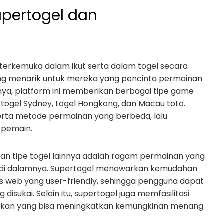
upertogel dan
terkemuka dalam ikut serta dalam togel secara
ang menarik untuk mereka yang pencinta permainan
pnya, platform ini memberikan berbagai tipe game
, togel Sydney, togel Hongkong, dan Macau toto.
erta metode permainan yang berbeda, lalu
 pemain.
n tipe togel lainnya adalah ragam permainan yang
ada di dalamnya. Supertogel menawarkan kemudahan
us web yang user-friendly, sehingga pengguna dapat
sukai. Selain itu, supertogel juga memfasilitasi
rkan yang bisa meningkatkan kemungkinan menang