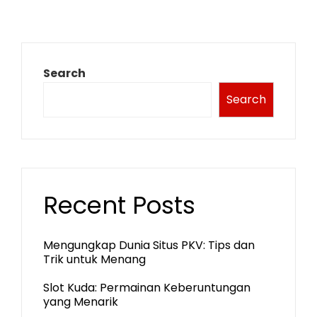
Search
Search
Recent Posts
Mengungkap Dunia Situs PKV: Tips dan
Trik untuk Menang
Slot Kuda: Permainan Keberuntungan
yang Menarik