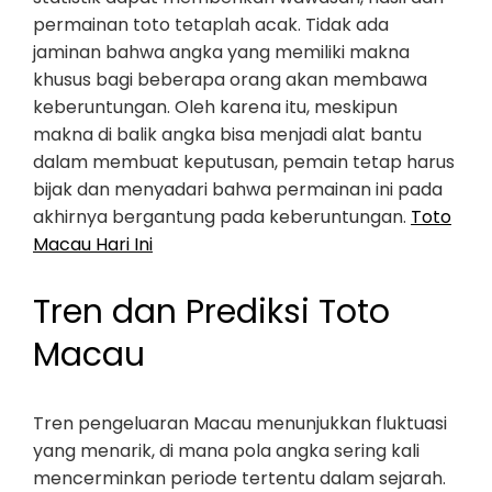
permainan toto tetaplah acak. Tidak ada
jaminan bahwa angka yang memiliki makna
khusus bagi beberapa orang akan membawa
keberuntungan. Oleh karena itu, meskipun
makna di balik angka bisa menjadi alat bantu
dalam membuat keputusan, pemain tetap harus
bijak dan menyadari bahwa permainan ini pada
akhirnya bergantung pada keberuntungan.
Toto
Macau Hari Ini
Tren dan Prediksi Toto
Macau
Tren pengeluaran Macau menunjukkan fluktuasi
yang menarik, di mana pola angka sering kali
mencerminkan periode tertentu dalam sejarah.