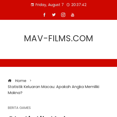
Skip
Friday, August 7
20:37:43
to
content
MAV-FILMS.COM
Home
Statistik Keluaran Macau: Apakah Angka Memiliki
Makna?
BERITA GAMES