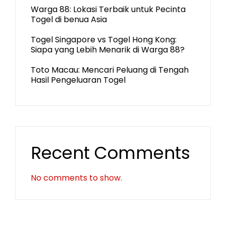
Warga 88: Lokasi Terbaik untuk Pecinta
Togel di benua Asia
Togel Singapore vs Togel Hong Kong:
Siapa yang Lebih Menarik di Warga 88?
Toto Macau: Mencari Peluang di Tengah
Hasil Pengeluaran Togel
Recent Comments
No comments to show.