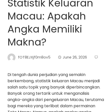
Statistik Keluaran
Macau: Apakah
Angka Memiliki
Makna?
fOT8EJXjf0m8ov5
June 26, 2026
Di tengah dunia perjudian yang semakin
berkembang, statistik keluaran Macau menjadi
salah satu topik yang banyak diperbincangkan.
Banyak orang tertarik untuk menganalisis
angka-angka dari pengeluaran Macau, terutama
bagi mereka yang terlibat dalam permainan