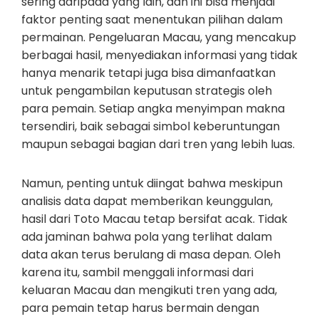
sering daripada yang lain, dan ini bisa menjadi
faktor penting saat menentukan pilihan dalam
permainan. Pengeluaran Macau, yang mencakup
berbagai hasil, menyediakan informasi yang tidak
hanya menarik tetapi juga bisa dimanfaatkan
untuk pengambilan keputusan strategis oleh
para pemain. Setiap angka menyimpan makna
tersendiri, baik sebagai simbol keberuntungan
maupun sebagai bagian dari tren yang lebih luas.
Namun, penting untuk diingat bahwa meskipun
analisis data dapat memberikan keunggulan,
hasil dari Toto Macau tetap bersifat acak. Tidak
ada jaminan bahwa pola yang terlihat dalam
data akan terus berulang di masa depan. Oleh
karena itu, sambil menggali informasi dari
keluaran Macau dan mengikuti tren yang ada,
para pemain tetap harus bermain dengan