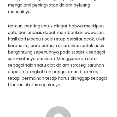
mengalami peningkatan dalam peluang
munculnya.
Namun, penting untuk diingat bahwa meskipun
data dan analisis dapat memberikan wawasan,
hasil dari Macau Pools tetap bersifat acak. Oleh
karena itu, para pemain disarankan untuk tidak
bergantung sepenuhnya pada statistik sebagai
satu-satunya panduan. Menggunakan data
sebagai salah satu alat dalam strategi taruhan
dapat meningkatkan pengalaman bermain,
tetapi permainan tetap harus dianggap sebagai
hiburan di atas segalanya.