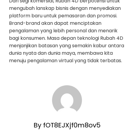
Dari segi komersial, Rubah 4D berpotensi untuk
mengubah lanskap bisnis dengan menyediakan
platform baru untuk pemasaran dan promosi.
Brand-brand akan dapat menciptakan
pengalaman yang lebih personal dan menarik
bagi konsumen. Masa depan teknologi Rubah 4D
menjanjikan batasan yang semakin kabur antara
dunia nyata dan dunia maya, membawa kita
menuju pengalaman virtual yang tidak terbatas.
By fOT8EJXjf0m8ov5