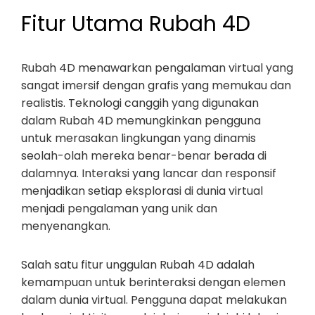
Fitur Utama Rubah 4D
Rubah 4D menawarkan pengalaman virtual yang
sangat imersif dengan grafis yang memukau dan
realistis. Teknologi canggih yang digunakan
dalam Rubah 4D memungkinkan pengguna
untuk merasakan lingkungan yang dinamis
seolah-olah mereka benar-benar berada di
dalamnya. Interaksi yang lancar dan responsif
menjadikan setiap eksplorasi di dunia virtual
menjadi pengalaman yang unik dan
menyenangkan.
Salah satu fitur unggulan Rubah 4D adalah
kemampuan untuk berinteraksi dengan elemen
dalam dunia virtual. Pengguna dapat melakukan