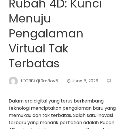
Rubah 4D: Kunci
Menuju
Pengalaman
Virtual Tak
Terbatas
fOT8EJXjf0m8ov5
June 5, 2026
Dalam era digital yang terus berkembang,
teknologi menciptakan pengalaman baru yang
memukau dan tak terbatas. Salah satu inovasi
terbaru yang menarik perhatian adalah Rubah