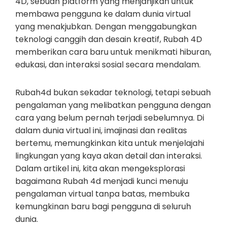
4D, sebuah platform yang menjanjikan untuk
membawa pengguna ke dalam dunia virtual
yang menakjubkan. Dengan menggabungkan
teknologi canggih dan desain kreatif, Rubah 4D
memberikan cara baru untuk menikmati hiburan,
edukasi, dan interaksi sosial secara mendalam.
Rubah4d bukan sekadar teknologi, tetapi sebuah
pengalaman yang melibatkan pengguna dengan
cara yang belum pernah terjadi sebelumnya. Di
dalam dunia virtual ini, imajinasi dan realitas
bertemu, memungkinkan kita untuk menjelajahi
lingkungan yang kaya akan detail dan interaksi.
Dalam artikel ini, kita akan mengeksplorasi
bagaimana Rubah 4d menjadi kunci menuju
pengalaman virtual tanpa batas, membuka
kemungkinan baru bagi pengguna di seluruh
dunia.