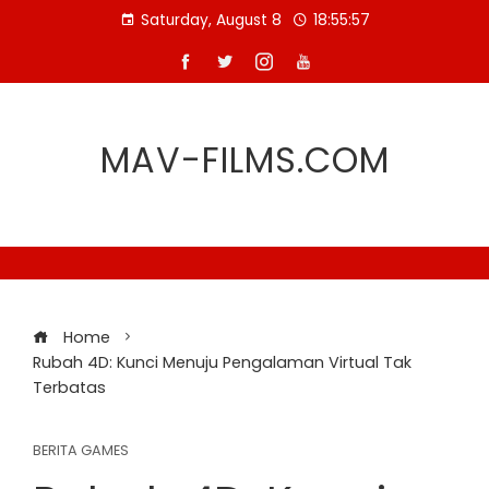
Skip
Saturday, August 8
18:55:58
to
content
MAV-FILMS.COM
Home
Rubah 4D: Kunci Menuju Pengalaman Virtual Tak
Terbatas
BERITA GAMES