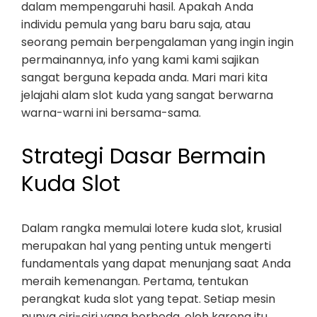
dalam mempengaruhi hasil. Apakah Anda
individu pemula yang baru baru saja, atau
seorang pemain berpengalaman yang ingin ingin
permainannya, info yang kami kami sajikan
sangat berguna kepada anda. Mari mari kita
jelajahi alam slot kuda yang sangat berwarna
warna-warni ini bersama-sama.
Strategi Dasar Bermain
Kuda Slot
Dalam rangka memulai lotere kuda slot, krusial
merupakan hal yang penting untuk mengerti
fundamentals yang dapat menunjang saat Anda
meraih kemenangan. Pertama, tentukan
perangkat kuda slot yang tepat. Setiap mesin
punya ciri-ciri yang berbeda, oleh karena itu