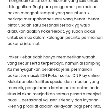
menghadirkan uji serta hiburan yang sulit untuk
ditinggalkan. Bagi para penggemar permainan
poker, menggali tempat yang sesuai untuk
berlaga merupakan sesuatu yang benar-benar
pintar. Salah satu destinasi terbaik yg wajib
dilakukan adalah PokerHebat, yg sudah diakui
untuk semua dalam kalangan pecinta permainan
poker di internet.
Poker Hebat tidak hanya memberikan wadah
yang secur serta terpercaya, namun di samping
itu menyuguhkan beraneka jenis permainan
poker, termasuk IDN Poker serta IDN Play online.
Melalui aneka fasilitas spesial dan imbalan yang
menarik, pengalaman lomba poker online pada
situs ini akan menjadikan semua peserta menjadi
puas. Operasional yg user-friendly dan layanan
klien yg proaktif adalah kekayaan bagi pencinta,