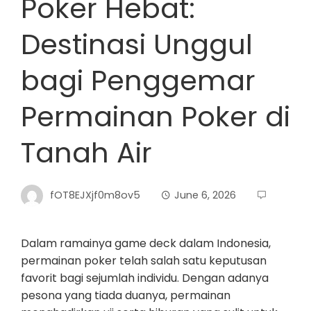
Poker Hebat:
Destinasi Unggul
bagi Penggemar
Permainan Poker di
Tanah Air
fOT8EJXjf0m8ov5
June 6, 2026
Dalam ramainya game deck dalam Indonesia,
permainan poker telah salah satu keputusan
favorit bagi sejumlah individu. Dengan adanya
pesona yang tiada duanya, permainan