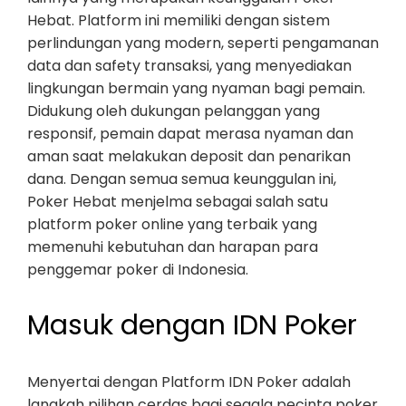
Hebat. Platform ini memiliki dengan sistem
perlindungan yang modern, seperti pengamanan
data dan safety transaksi, yang menyediakan
lingkungan bermain yang nyaman bagi pemain.
Didukung oleh dukungan pelanggan yang
responsif, pemain dapat merasa nyaman dan
aman saat melakukan deposit dan penarikan
dana. Dengan semua semua keunggulan ini,
Poker Hebat menjelma sebagai salah satu
platform poker online yang terbaik yang
memenuhi kebutuhan dan harapan para
penggemar poker di Indonesia.
Masuk dengan IDN Poker
Menyertai dengan Platform IDN Poker adalah
langkah pilihan cerdas bagi segala pecinta poker