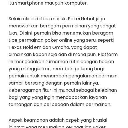
itu smartphone maupun komputer.
Selain aksesibilitas masuk, PokerHebat juga
menawarkan beragam permainan yang sangat
luas. Di sini, pemain bisa menemukan beragam
tipe permainan poker online yang seru, seperti
Texas Hold em dan Omaha, yang dapat
dimainkan kapan saja dan di mana pun. Platform
ini mengadakan turnamen rutin dengan hadiah
yang menggiurkan, memberi peluang bagi
pemain untuk menambah pengalaman bermain
sambil bersaing dengan pemain lainnya.
Keberagaman fitur ini muncul sebagai kelebihan
bagi yang yang ingin mendapatkan layanan
tantangan dan perbedaan dalam permainan.
Aspek keamanan adalah aspek yang krusial
lainnya yang merupakan keunggulan Poker