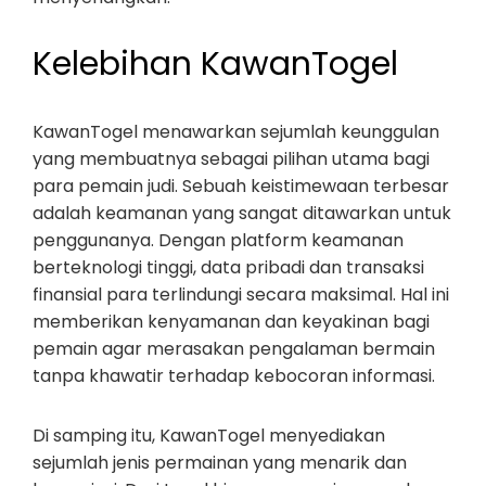
Kelebihan KawanTogel
KawanTogel menawarkan sejumlah keunggulan
yang membuatnya sebagai pilihan utama bagi
para pemain judi. Sebuah keistimewaan terbesar
adalah keamanan yang sangat ditawarkan untuk
penggunanya. Dengan platform keamanan
berteknologi tinggi, data pribadi dan transaksi
finansial para terlindungi secara maksimal. Hal ini
memberikan kenyamanan dan keyakinan bagi
pemain agar merasakan pengalaman bermain
tanpa khawatir terhadap kebocoran informasi.
Di samping itu, KawanTogel menyediakan
sejumlah jenis permainan yang menarik dan