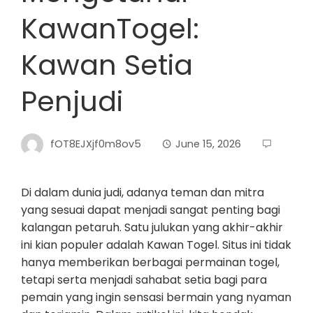
KawanTogel:
Kawan Setia
Penjudi
fOT8EJXjf0m8ov5
June 15, 2026
Di dalam dunia judi, adanya teman dan mitra
yang sesuai dapat menjadi sangat penting bagi
kalangan petaruh. Satu julukan yang akhir-akhir
ini kian populer adalah Kawan Togel. Situs ini tidak
hanya memberikan berbagai permainan togel,
tetapi serta menjadi sahabat setia bagi para
pemain yang ingin sensasi bermain yang nyaman