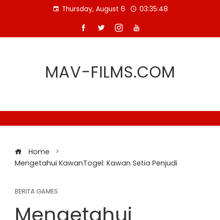
Skip
Thursday, August 6
03:35:49
to
content
MAV-FILMS.COM
Home
Mengetahui KawanTogel: Kawan Setia Penjudi
BERITA GAMES
Mengetahui