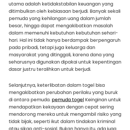
utama adalah ketidakstabilan keuangan yang
ditimbulkan oleh kebiasaan berjudi. Banyak sekali
pemuda yang kehilangan uang dalam jumlah
besar, hingga dapat mengakibatkan masalah
dalam memenuhi kebutuhan kebutuhan sehari-
hari. Hal ini tidak hanya berdampak berpengaruh
pada pribadi, tetapi juga keluarga dan
masyarakat yang ditinggali, karena dana yang
seharusnya digunakan dipakai untuk kepentingan
dasar justru teralihkan untuk berjudi.
Selanjutnya, keterlibatan dalam togel bisa
mengakibatkan perubahan perilaku yang buruk
di antara pemuda.
pemuda togel
Keinginan untuk
mendapatkan kekayaan dengan cepat sering
mendorong mereka untuk mengambil risiko yang
tidak bijak, seperti ikut dalam tindakan kriminal
atau sikap anti-sosial. Bukan hanya itu, ada juga