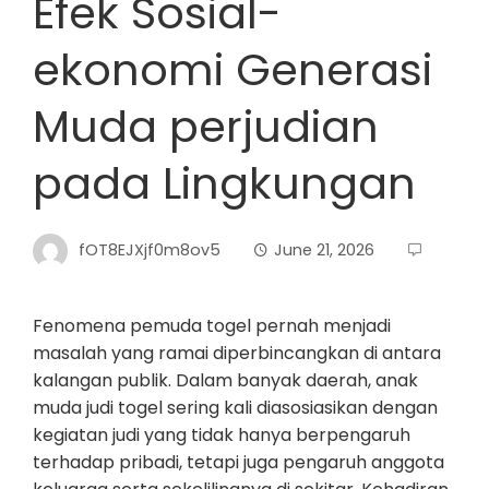
Efek Sosial-
ekonomi Generasi
Muda perjudian
pada Lingkungan
fOT8EJXjf0m8ov5
June 21, 2026
Fenomena pemuda togel pernah menjadi
masalah yang ramai diperbincangkan di antara
kalangan publik. Dalam banyak daerah, anak
muda judi togel sering kali diasosiasikan dengan
kegiatan judi yang tidak hanya berpengaruh
terhadap pribadi, tetapi juga pengaruh anggota