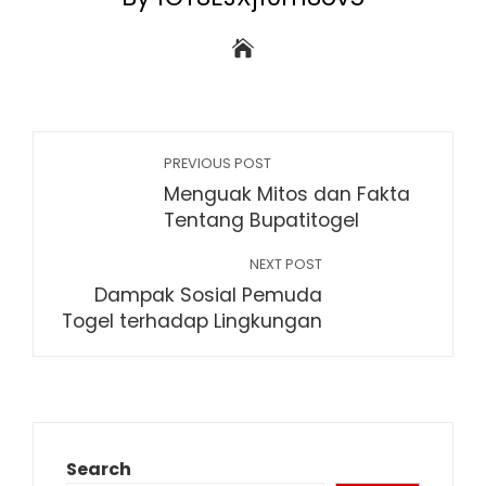
PREVIOUS POST
Menguak Mitos dan Fakta
Tentang Bupatitogel
NEXT POST
Dampak Sosial Pemuda
Togel terhadap Lingkungan
Search