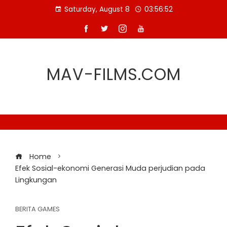
Skip
Saturday, August 8
03:56:53
to
content
MAV-FILMS.COM
Home
Efek Sosial-ekonomi Generasi Muda perjudian pada
Lingkungan
BERITA GAMES