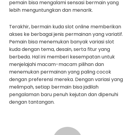
pemain bisa mengalami sensasi bermain yang
lebih menguntungkan dan menarik.
Terakhir, bermain kuda slot online memberikan
akses ke berbagai jenis permainan yang variatif.
Pemain bisa menemukan banyak variasi slot
kuda dengan tema, desain, serta fitur yang
berbeda. Hal ini memberi kesempatan untuk
menjelajahi macam-macam pilihan dan
menemukan permainan yang paling cocok
dengan preferensi mereka. Dengan variasi yang
melimpah, setiap bermain bisa jadilah
pengalaman baru penuh kejutan dan dipenuhi
dengan tantangan.