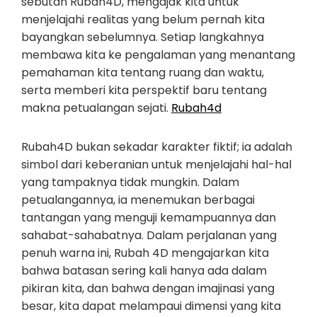
sebutan Rubah4D, mengajak kita untuk
menjelajahi realitas yang belum pernah kita
bayangkan sebelumnya. Setiap langkahnya
membawa kita ke pengalaman yang menantang
pemahaman kita tentang ruang dan waktu,
serta memberi kita perspektif baru tentang
makna petualangan sejati.
Rubah4d
Rubah4D bukan sekadar karakter fiktif; ia adalah
simbol dari keberanian untuk menjelajahi hal-hal
yang tampaknya tidak mungkin. Dalam
petualangannya, ia menemukan berbagai
tantangan yang menguji kemampuannya dan
sahabat-sahabatnya. Dalam perjalanan yang
penuh warna ini, Rubah 4D mengajarkan kita
bahwa batasan sering kali hanya ada dalam
pikiran kita, dan bahwa dengan imajinasi yang
besar, kita dapat melampaui dimensi yang kita