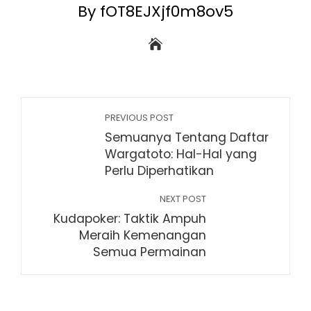
By fOT8EJXjf0m8ov5
PREVIOUS POST
Semuanya Tentang Daftar
Wargatoto: Hal-Hal yang
Perlu Diperhatikan
NEXT POST
Kudapoker: Taktik Ampuh
Meraih Kemenangan
Semua Permainan