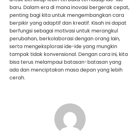
baru. Dalam era di mana inovasi bergerak cepat,
penting bagi kita untuk mengembangkan cara
berpikir yang adaptif dan kreatif. Kisah ini dapat
berfungsi sebagai motivasi untuk merangkul
perubahan, berkolaborasi dengan orang lain,
serta mengeksplorasi ide-ide yang mungkin
tampak tidak konvensional. Dengan cara ini, kita
bisa terus melampaui batasan-batasan yang
ada dan menciptakan masa depan yang lebih
cerah.