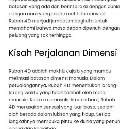
batasan yang ada dan berinteraksi dengan dunia
dengan cara yang lebih kreatif dan inovatif.
Rubah 4D menjadi jembatan bagi kita untuk
memahami bahwa masa depan dipenuhi dengan
peluang yang tak terhingga.
Kisah Perjalanan Dimensi
Rubah 4D adalah makhluk ajaib yang mampu
melintasi batasan dimensi manusia. Dalam
petualangannya, Rubah 4D menemukan lorong-
lorong waktu yang tidak terlihat oleh mata
manusia. Ketika memasuki dimensi baru, Rubah
4D merasakan sensasi yang luar biasa, seolah-
olah berada dalam lukisan yang hidup. Setiap
langkahnya membuka pintu ke dunia yang penuh
warna dan keajaiban.