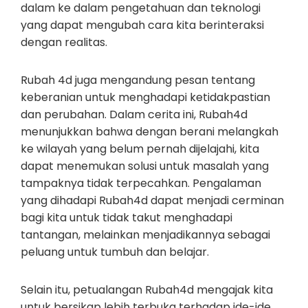
dalam ke dalam pengetahuan dan teknologi
yang dapat mengubah cara kita berinteraksi
dengan realitas.
Rubah 4d juga mengandung pesan tentang
keberanian untuk menghadapi ketidakpastian
dan perubahan. Dalam cerita ini, Rubah4d
menunjukkan bahwa dengan berani melangkah
ke wilayah yang belum pernah dijelajahi, kita
dapat menemukan solusi untuk masalah yang
tampaknya tidak terpecahkan. Pengalaman
yang dihadapi Rubah4d dapat menjadi cerminan
bagi kita untuk tidak takut menghadapi
tantangan, melainkan menjadikannya sebagai
peluang untuk tumbuh dan belajar.
Selain itu, petualangan Rubah4d mengajak kita
untuk bersikap lebih terbuka terhadap ide-ide