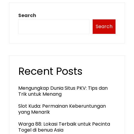
Search
Search
Recent Posts
Mengungkap Dunia Situs PKV: Tips dan
Trik untuk Menang
Slot Kuda: Permainan Keberuntungan
yang Menarik
Warga 88: Lokasi Terbaik untuk Pecinta
Togel di benua Asia