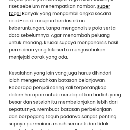
riset sebelum menempatkan nombor.
super
togel
Banyak yang mengambil angka secara
acak-acak maupun berdasarkan
keberuntungan, tanpa menganalisis pola serta
data sebelumnya. Agar menambah peluang
untuk menang, krusial supaya menganalisis hasil
permainan yang lalu serta mengusahakan
menjejaki corak yang ada.
Kesalahan yang lain yang juga harus dihindari
ialah mengendahkan batasan belanjawan.
Beberapa penjudi sering kali terperangkap
dalam harapan untuk mendapatkan hadiah yang
besar dan setelah itu membelanjakan lebih dari
sepatutnya. Membuat batasan perbelanjaan
dan berpegang teguh padanya sangat penting
supaya permainan masih seronok dan tidak