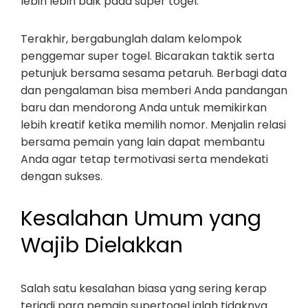
lebih lebih baik pada super togel.
Terakhir, bergabunglah dalam kelompok
penggemar super togel. Bicarakan taktik serta
petunjuk bersama sesama petaruh. Berbagi data
dan pengalaman bisa memberi Anda pandangan
baru dan mendorong Anda untuk memikirkan
lebih kreatif ketika memilih nomor. Menjalin relasi
bersama pemain yang lain dapat membantu
Anda agar tetap termotivasi serta mendekati
dengan sukses.
Kesalahan Umum yang
Wajib Dielakkan
Salah satu kesalahan biasa yang sering kerap
terjadi para pemain supertogel ialah tidaknya