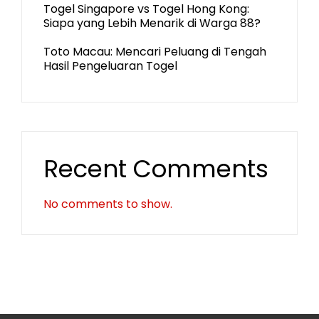
Togel Singapore vs Togel Hong Kong:
Siapa yang Lebih Menarik di Warga 88?
Toto Macau: Mencari Peluang di Tengah
Hasil Pengeluaran Togel
Recent Comments
No comments to show.