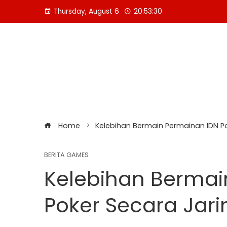
Skip
Thursday, August 6
20:53:31
to
content
Home
Kelebihan Bermain Permainan IDN P
BERITA GAMES
Kelebihan Bermai
Poker Secara Jar