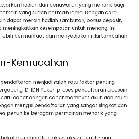
nawarkan hadiah dan penawaran yang menarik bagi
pemain yang sudah bermain lama. Dengan cara
in dapat meraih hadiah sambutan, bonus deposit,
at meningkatkan kesempatan untuk menang. Ini
 lebih bermanfaat dan menyediakan nilai tambahan
han-Kemudahan
pendaftaran menjadi salah satu faktor penting
gabung. Di IDN Poker, proses pendaftaran didesain
n baru dapat dengan cepat membuat akun dan mulai
ngan mengisi pendaftaran yang sangat singkat dan
kses penuh ke beragam permainan menarik yang
a bakal mendapatkan akses akses penuh yang