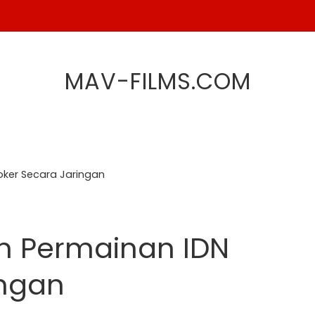
MAV-FILMS.COM
oker Secara Jaringan
n Permainan IDN
ingan