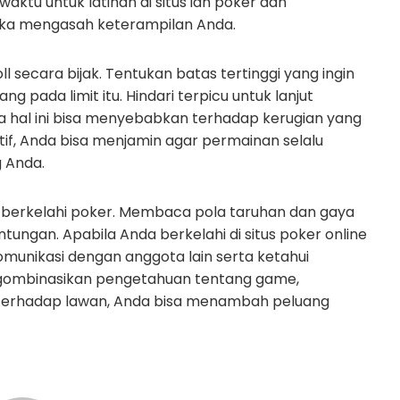
aktu untuk latihan di situs idn poker dan
gka mengasah keterampilan Anda.
l secara bijak. Tentukan batas tertinggi yang ingin
 pada limit itu. Hindari terpicu untuk lanjut
a hal ini bisa menyebabkan terhadap kerugian yang
ktif, Anda bisa menjamin agar permainan selalu
 Anda.
ka berkelahi poker. Membaca pola taruhan dan gaya
ungan. Apabila Anda berkelahi di situs poker online
komunikasi dengan anggota lain serta ketahui
ngombinasikan pengetahuan tentang game,
i terhadap lawan, Anda bisa menambah peluang