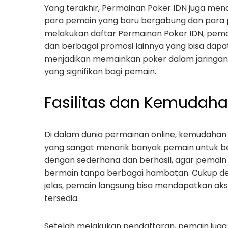
Yang terakhir, Permainan Poker IDN juga me
para pemain yang baru bergabung dan para 
melakukan daftar Permainan Poker IDN, pema
dan berbagai promosi lainnya yang bisa dap
menjadikan memainkan poker dalam jaringan
yang signifikan bagi pemain.
Fasilitas dan Kemuda
Di dalam dunia permainan online, kemudahan 
yang sangat menarik banyak pemain untuk ber
dengan sederhana dan berhasil, agar pemai
bermain tanpa berbagai hambatan. Cukup de
jelas, pemain langsung bisa mendapatkan a
tersedia.
Setelah melakukan pendaftaran, pemain jug