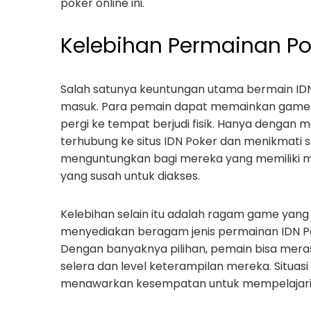
poker online ini.
Kelebihan Permainan Po
Salah satunya keuntungan utama bermain IDN
masuk. Para pemain dapat memainkan game I
pergi ke tempat berjudi fisik. Hanya dengan 
terhubung ke situs IDN Poker dan menikmati 
menguntungkan bagi mereka yang memiliki mem
yang susah untuk diakses.
Kelebihan selain itu adalah ragam game yang d
menyediakan beragam jenis permainan IDN Po
Dengan banyaknya pilihan, pemain bisa mera
selera dan level keterampilan mereka. Situasi
menawarkan kesempatan untuk mempelajari