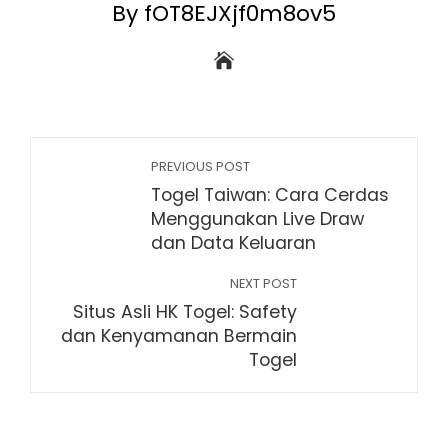
By fOT8EJXjf0m8ov5
PREVIOUS POST
Togel Taiwan: Cara Cerdas
Menggunakan Live Draw
dan Data Keluaran
NEXT POST
Situs Asli HK Togel: Safety
dan Kenyamanan Bermain
Togel