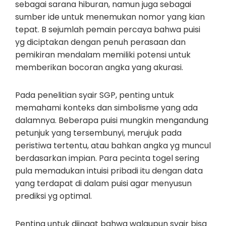
sebagai sarana hiburan, namun juga sebagai
sumber ide untuk menemukan nomor yang kian
tepat. B sejumlah pemain percaya bahwa puisi
yg diciptakan dengan penuh perasaan dan
pemikiran mendalam memiliki potensi untuk
memberikan bocoran angka yang akurasi.
Pada penelitian syair SGP, penting untuk
memahami konteks dan simbolisme yang ada
dalamnya. Beberapa puisi mungkin mengandung
petunjuk yang tersembunyi, merujuk pada
peristiwa tertentu, atau bahkan angka yg muncul
berdasarkan impian. Para pecinta togel sering
pula memadukan intuisi pribadi itu dengan data
yang terdapat di dalam puisi agar menyusun
prediksi yg optimal.
Penting untuk diingat bahwa walaupun syair bisa