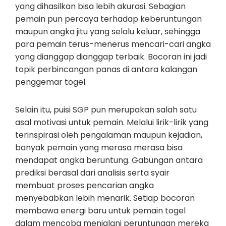
yang dihasilkan bisa lebih akurasi. Sebagian
pemain pun percaya terhadap keberuntungan
maupun angka jitu yang selalu keluar, sehingga
para pemain terus-menerus mencari-cari angka
yang dianggap dianggap terbaik. Bocoran ini jadi
topik perbincangan panas di antara kalangan
penggemar togel.
Selain itu, puisi SGP pun merupakan salah satu
asal motivasi untuk pemain. Melalui lirik-lirik yang
terinspirasi oleh pengalaman maupun kejadian,
banyak pemain yang merasa merasa bisa
mendapat angka beruntung. Gabungan antara
prediksi berasal dari analisis serta syair
membuat proses pencarian angka
menyebabkan lebih menarik. Setiap bocoran
membawa energi baru untuk pemain togel
dalam mencoba menjalani peruntungan mereka