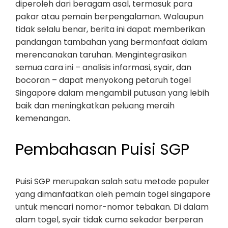
diperoleh dari beragam asal, termasuk para
pakar atau pemain berpengalaman. Walaupun
tidak selalu benar, berita ini dapat memberikan
pandangan tambahan yang bermanfaat dalam
merencanakan taruhan. Mengintegrasikan
semua cara ini – analisis informasi, syair, dan
bocoran – dapat menyokong petaruh togel
Singapore dalam mengambil putusan yang lebih
baik dan meningkatkan peluang meraih
kemenangan.
Pembahasan Puisi SGP
Puisi SGP merupakan salah satu metode populer
yang dimanfaatkan oleh pemain togel singapore
untuk mencari nomor-nomor tebakan. Di dalam
alam togel, syair tidak cuma sekadar berperan