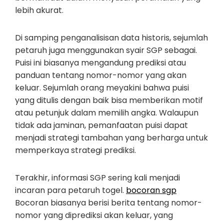
lebih akurat.
Di samping penganalisisan data historis, sejumlah
petaruh juga menggunakan syair SGP sebagai.
Puisi ini biasanya mengandung prediksi atau
panduan tentang nomor-nomor yang akan
keluar. Sejumlah orang meyakini bahwa puisi
yang ditulis dengan baik bisa memberikan motif
atau petunjuk dalam memilih angka. Walaupun
tidak ada jaminan, pemanfaatan puisi dapat
menjadi strategi tambahan yang berharga untuk
memperkaya strategi prediksi.
Terakhir, informasi SGP sering kali menjadi
incaran para petaruh togel.
bocoran sgp
Bocoran biasanya berisi berita tentang nomor-
nomor yang diprediksi akan keluar, yang