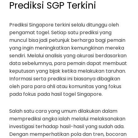
Prediksi SGP Terkini
Prediksi Singapore terkini selalu ditunggu oleh
pengamat togel. Setiap satu prediksi yang
muncul bisa jadi petunjuk berharga bagi pemain
yang ingin meningkatkan kemungkinan mereka
sendiri. Melalui analisis yang akurasi berdasarkan
data sebelumnya, para pemain dapat membuat
keputusan yang bijak ketika melakukan taruhan.
Informasi serta prediksi ini biasanya dibagikan
oleh para para ahli atau komunitas yang fokus
pada fokus pada hasil togel Singapore.
Salah satu cara yang umum dilakukan dalam
memprediksi angka ialah melalui melaksanakan
investigasi terhadap hasil-hasil yang sudah ada.
Dengan memperhatikan pola dan tren, bocoran