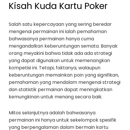
Kisah Kuda Kartu Poker
Salah satu kepercayaan yang sering beredar
mengenai permainan ini ialah pemahaman
bahwasanya permainan hanya cuma
mengandalkan keberuntungan semata. Banyak
orang meyakini bahwa tidak ada ada strategi
yang dapat digunakan untuk memenangkan
kompetisi ini. Tetapi, faktanya, walaupun
keberuntungan memainkan poin yang signifikan,
pemahaman yang mendalam mengenai strategi
dan statistik permainan dapat meningkatkan
kemungkinan untuk menang secara baik.
Mitos selanjutnya adalah bahwasanya
permainan ini hanya untuk sekelompok spesifik
yang berpengalaman dalam bermain kartu