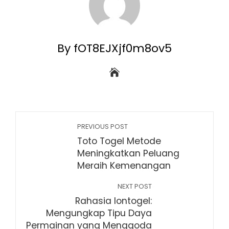
By fOT8EJXjf0m8ov5
PREVIOUS POST
Toto Togel Metode
Meningkatkan Peluang
Meraih Kemenangan
NEXT POST
Rahasia Iontogel:
Mengungkap Tipu Daya
Permainan yang Menggoda