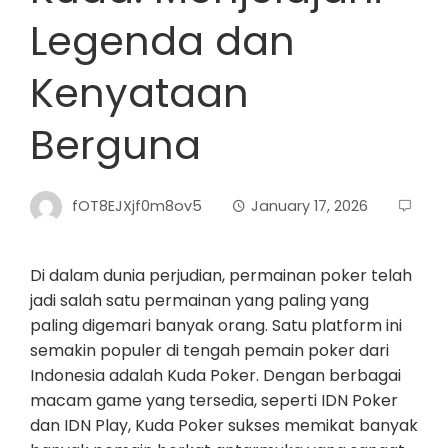
Legenda dan
Kenyataan
Berguna
fOT8EJXjf0m8ov5
January 17, 2026
Di dalam dunia perjudian, permainan poker telah
jadi salah satu permainan yang paling yang
paling digemari banyak orang. Satu platform ini
semakin populer di tengah pemain poker dari
Indonesia adalah Kuda Poker. Dengan berbagai
macam game yang tersedia, seperti IDN Poker
dan IDN Play, Kuda Poker sukses memikat banyak