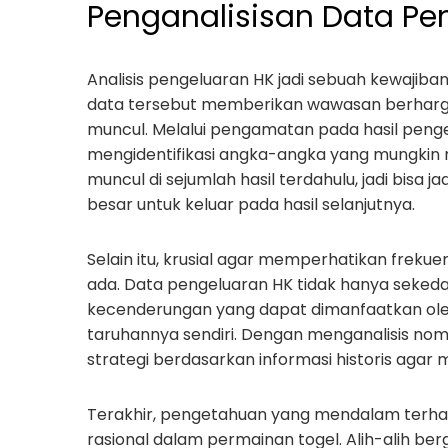
Penganalisisan Data Pe
Analisis pengeluaran HK jadi sebuah kewajib
data tersebut memberikan wawasan berharga
muncul. Melalui pengamatan pada hasil peng
mengidentifikasi angka-angka yang mungkin m
muncul di sejumlah hasil terdahulu, jadi bisa 
besar untuk keluar pada hasil selanjutnya.
Selain itu, krusial agar memperhatikan freku
ada. Data pengeluaran HK tidak hanya seked
kecenderungan yang dapat dimanfaatkan ol
taruhannya sendiri. Dengan menganalisis n
strategi berdasarkan informasi historis ag
Terakhir, pengetahuan yang mendalam terha
rasional dalam permainan togel. Alih-alih ber