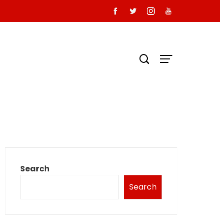
Search
Search