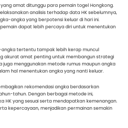
l yang amat ditunggu para pemain togel Hongkong.
laksanakan analisis terhadap data HK sebelumnya,
-angka yang berpotensi keluar di hari ini.
 pemain dapat lebih percaya diri untuk menentukan
ka-angka tertentu tampak lebih kerap muncul
ang akurat amat penting untuk membangun strategi
berapa juga menggunakan metode rumus maupun angka
alam hal menentukan angka yang nanti keluar.
ga membagikan rekomendasi angka berdasarkan
hun-tahun. Dengan berbagai metode ini,
a HK yang sesuai serta mendapatkan kemenangan.
erta kepercayaan, menjadikan permainan semakin