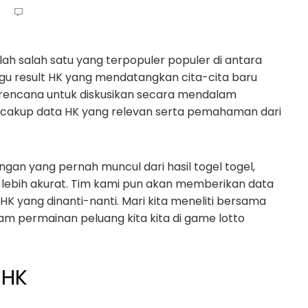
h salah satu yang terpopuler populer di antara
gu result HK yang mendatangkan cita-cita baru
a berencana untuk diskusikan secara mendalam
ncakup data HK yang relevan serta pemahaman dari
gan yang pernah muncul dari hasil togel togel,
lebih akurat. Tim kami pun akan memberikan data
r HK yang dinanti-nanti. Mari kita meneliti bersama
alam permainan peluang kita kita di game lotto
 HK