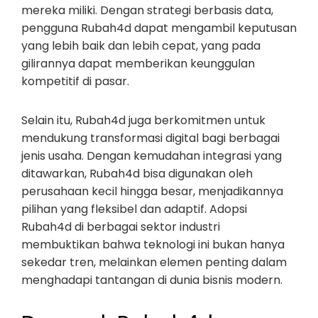
mereka miliki. Dengan strategi berbasis data,
pengguna Rubah4d dapat mengambil keputusan
yang lebih baik dan lebih cepat, yang pada
gilirannya dapat memberikan keunggulan
kompetitif di pasar.
Selain itu, Rubah4d juga berkomitmen untuk
mendukung transformasi digital bagi berbagai
jenis usaha. Dengan kemudahan integrasi yang
ditawarkan, Rubah4d bisa digunakan oleh
perusahaan kecil hingga besar, menjadikannya
pilihan yang fleksibel dan adaptif. Adopsi
Rubah4d di berbagai sektor industri
membuktikan bahwa teknologi ini bukan hanya
sekedar tren, melainkan elemen penting dalam
menghadapi tantangan di dunia bisnis modern.