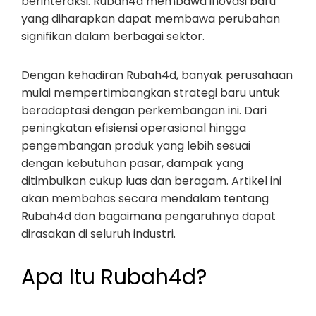
berinteraksi. Rubah4d membawa inovasi baru
yang diharapkan dapat membawa perubahan
signifikan dalam berbagai sektor.
Dengan kehadiran Rubah4d, banyak perusahaan
mulai mempertimbangkan strategi baru untuk
beradaptasi dengan perkembangan ini. Dari
peningkatan efisiensi operasional hingga
pengembangan produk yang lebih sesuai
dengan kebutuhan pasar, dampak yang
ditimbulkan cukup luas dan beragam. Artikel ini
akan membahas secara mendalam tentang
Rubah4d dan bagaimana pengaruhnya dapat
dirasakan di seluruh industri.
Apa Itu Rubah4d?