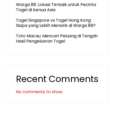
Warga 88: Lokasi Terbaik untuk Pecinta
Togel di benua Asia
Togel Singapore vs Togel Hong Kong:
Siapa yang Lebih Menarik di Warga 88?
Toto Macau: Mencari Peluang di Tengah
Hasil Pengeluaran Togel
Recent Comments
No comments to show.