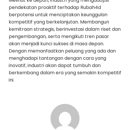
Melihat ke depan, industri yang mengadopsi
pendekatan proaktif terhadap Rubah4d
berpotensi untuk menciptakan keunggulan
kompetitif yang berkelanjutan. Membangun
kemitraan strategis, berinvestasi dalam riset dan
pengembangan, serta mengikuti tren pasar
akan menjadi kunci sukses di masa depan.
Dengan memanfaatkan peluang yang ada dan
menghadapi tantangan dengan cara yang
inovatif, industri akan dapat tumbuh dan
berkembang dalam era yang semakin kompetitif
ini.