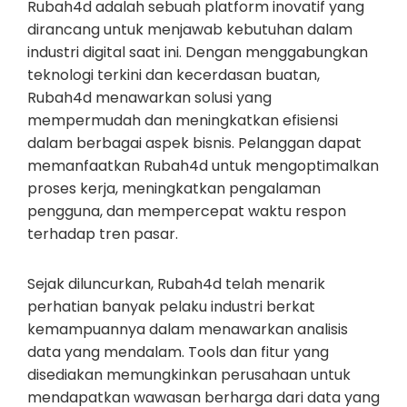
Rubah4d adalah sebuah platform inovatif yang
dirancang untuk menjawab kebutuhan dalam
industri digital saat ini. Dengan menggabungkan
teknologi terkini dan kecerdasan buatan,
Rubah4d menawarkan solusi yang
mempermudah dan meningkatkan efisiensi
dalam berbagai aspek bisnis. Pelanggan dapat
memanfaatkan Rubah4d untuk mengoptimalkan
proses kerja, meningkatkan pengalaman
pengguna, dan mempercepat waktu respon
terhadap tren pasar.
Sejak diluncurkan, Rubah4d telah menarik
perhatian banyak pelaku industri berkat
kemampuannya dalam menawarkan analisis
data yang mendalam. Tools dan fitur yang
disediakan memungkinkan perusahaan untuk
mendapatkan wawasan berharga dari data yang