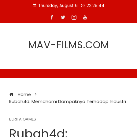
Skip
Thursday, August 6
22:29:45
to
content
MAV-FILMS.COM
Home
Rubah4d: Memahami Dampaknya Terhadap Industri
BERITA GAMES
Rubah4d: