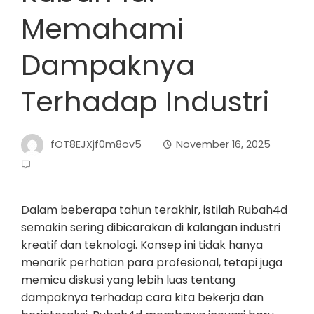
Memahami
Dampaknya
Terhadap Industri
fOT8EJXjf0m8ov5
November 16, 2025
Dalam beberapa tahun terakhir, istilah Rubah4d
semakin sering dibicarakan di kalangan industri
kreatif dan teknologi. Konsep ini tidak hanya
menarik perhatian para profesional, tetapi juga
memicu diskusi yang lebih luas tentang
dampaknya terhadap cara kita bekerja dan