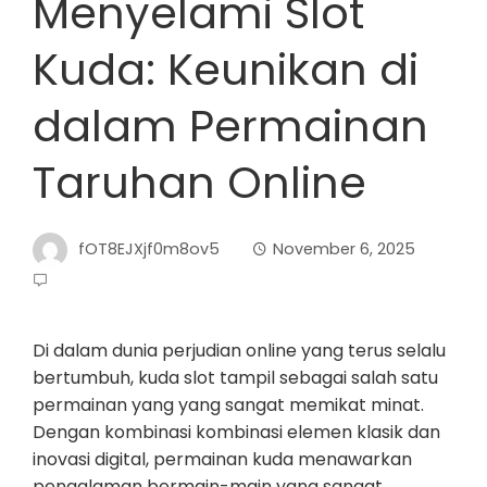
Menyelami Slot
Kuda: Keunikan di
dalam Permainan
Taruhan Online
fOT8EJXjf0m8ov5
November 6, 2025
Di dalam dunia perjudian online yang terus selalu
bertumbuh, kuda slot tampil sebagai salah satu
permainan yang yang sangat memikat minat.
Dengan kombinasi kombinasi elemen klasik dan
inovasi digital, permainan kuda menawarkan
pengalaman bermain-main yang sangat