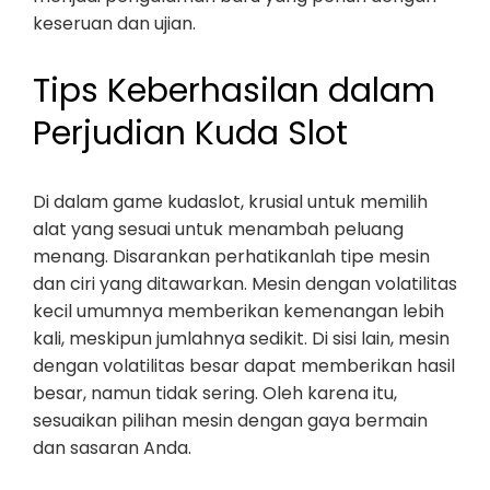
keseruan dan ujian.
Tips Keberhasilan dalam
Perjudian Kuda Slot
Di dalam game kudaslot, krusial untuk memilih
alat yang sesuai untuk menambah peluang
menang. Disarankan perhatikanlah tipe mesin
dan ciri yang ditawarkan. Mesin dengan volatilitas
kecil umumnya memberikan kemenangan lebih
kali, meskipun jumlahnya sedikit. Di sisi lain, mesin
dengan volatilitas besar dapat memberikan hasil
besar, namun tidak sering. Oleh karena itu,
sesuaikan pilihan mesin dengan gaya bermain
dan sasaran Anda.