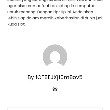
agar bisa memanfaatkan setiap kesempatan
untuk menang. Dengan tip-tip ini, Anda akan
lebih siap dalam meraih keberhasilan di dunia judi
kuda slot.
By fOT8EJXjf0m8ov5