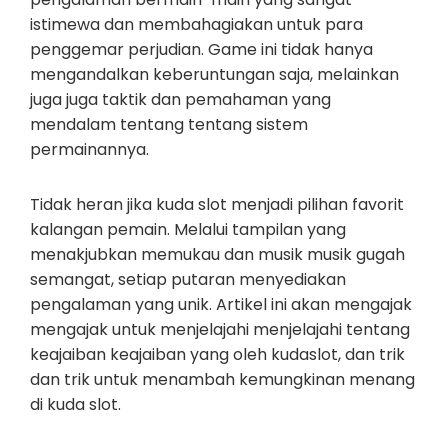
istimewa dan membahagiakan untuk para
penggemar perjudian. Game ini tidak hanya
mengandalkan keberuntungan saja, melainkan
juga juga taktik dan pemahaman yang
mendalam tentang tentang sistem
permainannya.
Tidak heran jika kuda slot menjadi pilihan favorit
kalangan pemain. Melalui tampilan yang
menakjubkan memukau dan musik musik gugah
semangat, setiap putaran menyediakan
pengalaman yang unik. Artikel ini akan mengajak
mengajak untuk menjelajahi menjelajahi tentang
keajaiban keajaiban yang oleh kudaslot, dan trik
dan trik untuk menambah kemungkinan menang
di kuda slot.