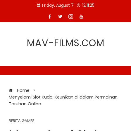
Skip
Friday, August 7
12:11:26
to
content
MAV-FILMS.COM
Home
Menyelami Slot Kuda: Keunikan di dalam Permainan
Taruhan Online
BERITA GAMES