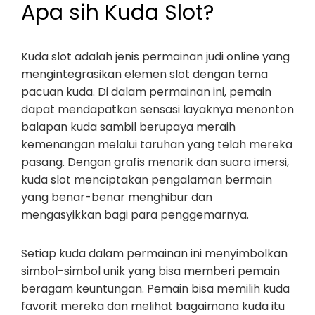
Apa sih Kuda Slot?
Kuda slot adalah jenis permainan judi online yang
mengintegrasikan elemen slot dengan tema
pacuan kuda. Di dalam permainan ini, pemain
dapat mendapatkan sensasi layaknya menonton
balapan kuda sambil berupaya meraih
kemenangan melalui taruhan yang telah mereka
pasang. Dengan grafis menarik dan suara imersi,
kuda slot menciptakan pengalaman bermain
yang benar-benar menghibur dan
mengasyikkan bagi para penggemarnya.
Setiap kuda dalam permainan ini menyimbolkan
simbol-simbol unik yang bisa memberi pemain
beragam keuntungan. Pemain bisa memilih kuda
favorit mereka dan melihat bagaimana kuda itu