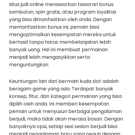
situs judi online menawarkan tawaran bonus
sambutan, spin gratis, atau program loyalitas
yang bisa dimanfaatkan oleh anda. Dengan
memanfaatkan bonus ini, pemain bisa
mengoptimalkan kesempatan mereka untuk
berhasil tanpa harus membelanjakan lebih
banyak uang. Hal ini membuat permainan
menjadi lebih mengasyikkan serta
menguntungkan.
Keuntungan lain dari bermain kuda slot adalah
beragam game yang ada. Terdapat banyak
konsep, fitur, dan kategori permainan yang bisa
dipilih oleh anda. Ini memberi kesempatan
pemain untuk menyusuri berbagai pengalaman
berjudi, maka tidak akan merasa bosan. Dengan
banyaknya opsi, setiap sesi sesion berjudi bisa
menjadi pengalaman baru yang penuh dengan