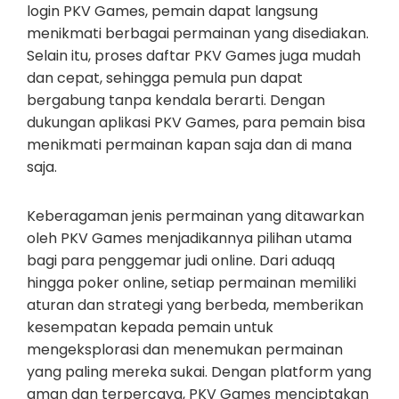
login PKV Games, pemain dapat langsung
menikmati berbagai permainan yang disediakan.
Selain itu, proses daftar PKV Games juga mudah
dan cepat, sehingga pemula pun dapat
bergabung tanpa kendala berarti. Dengan
dukungan aplikasi PKV Games, para pemain bisa
menikmati permainan kapan saja dan di mana
saja.
Keberagaman jenis permainan yang ditawarkan
oleh PKV Games menjadikannya pilihan utama
bagi para penggemar judi online. Dari aduqq
hingga poker online, setiap permainan memiliki
aturan dan strategi yang berbeda, memberikan
kesempatan kepada pemain untuk
mengeksplorasi dan menemukan permainan
yang paling mereka sukai. Dengan platform yang
aman dan terpercaya, PKV Games menciptakan