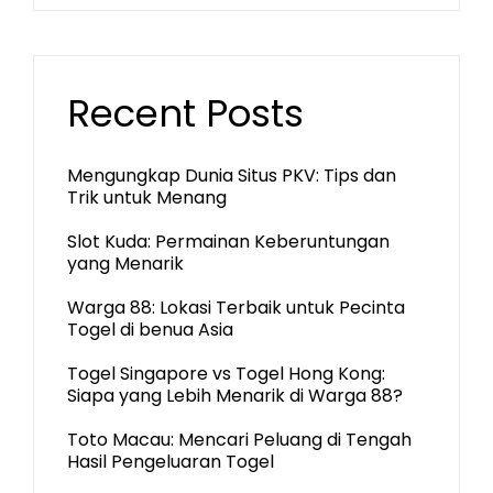
Recent Posts
Mengungkap Dunia Situs PKV: Tips dan
Trik untuk Menang
Slot Kuda: Permainan Keberuntungan
yang Menarik
Warga 88: Lokasi Terbaik untuk Pecinta
Togel di benua Asia
Togel Singapore vs Togel Hong Kong:
Siapa yang Lebih Menarik di Warga 88?
Toto Macau: Mencari Peluang di Tengah
Hasil Pengeluaran Togel