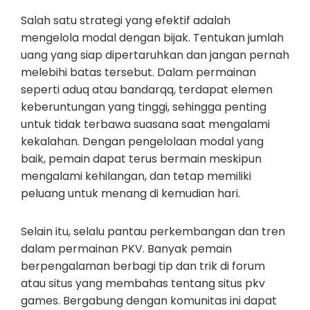
Salah satu strategi yang efektif adalah
mengelola modal dengan bijak. Tentukan jumlah
uang yang siap dipertaruhkan dan jangan pernah
melebihi batas tersebut. Dalam permainan
seperti aduq atau bandarqq, terdapat elemen
keberuntungan yang tinggi, sehingga penting
untuk tidak terbawa suasana saat mengalami
kekalahan. Dengan pengelolaan modal yang
baik, pemain dapat terus bermain meskipun
mengalami kehilangan, dan tetap memiliki
peluang untuk menang di kemudian hari.
Selain itu, selalu pantau perkembangan dan tren
dalam permainan PKV. Banyak pemain
berpengalaman berbagi tip dan trik di forum
atau situs yang membahas tentang situs pkv
games. Bergabung dengan komunitas ini dapat