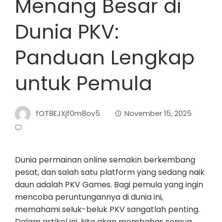
Menang Besar di
Dunia PKV:
Panduan Lengkap
untuk Pemula
fOT8EJXjf0m8ov5
November 15, 2025
Dunia permainan online semakin berkembang
pesat, dan salah satu platform yang sedang naik
daun adalah PKV Games. Bagi pemula yang ingin
mencoba peruntungannya di dunia ini,
memahami seluk-beluk PKV sangatlah penting.
Dalam artikel ini, kita akan membahas semua