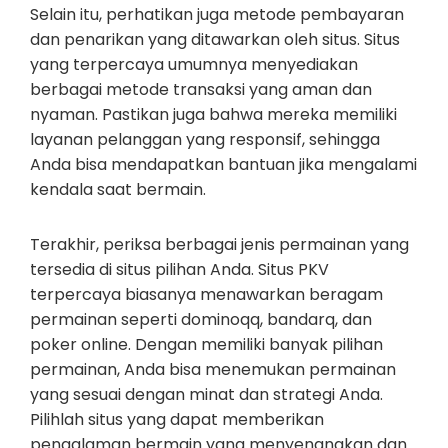
Selain itu, perhatikan juga metode pembayaran
dan penarikan yang ditawarkan oleh situs. Situs
yang terpercaya umumnya menyediakan
berbagai metode transaksi yang aman dan
nyaman. Pastikan juga bahwa mereka memiliki
layanan pelanggan yang responsif, sehingga
Anda bisa mendapatkan bantuan jika mengalami
kendala saat bermain.
Terakhir, periksa berbagai jenis permainan yang
tersedia di situs pilihan Anda. Situs PKV
terpercaya biasanya menawarkan beragam
permainan seperti dominoqq, bandarq, dan
poker online. Dengan memiliki banyak pilihan
permainan, Anda bisa menemukan permainan
yang sesuai dengan minat dan strategi Anda.
Pilihlah situs yang dapat memberikan
pengalaman bermain yang menyenangkan dan