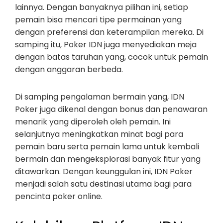
lainnya. Dengan banyaknya pilihan ini, setiap
pemain bisa mencari tipe permainan yang
dengan preferensi dan keterampilan mereka. Di
samping itu, Poker IDN juga menyediakan meja
dengan batas taruhan yang, cocok untuk pemain
dengan anggaran berbeda.
Di samping pengalaman bermain yang, IDN
Poker juga dikenal dengan bonus dan penawaran
menarik yang diperoleh oleh pemain. Ini
selanjutnya meningkatkan minat bagi para
pemain baru serta pemain lama untuk kembali
bermain dan mengeksplorasi banyak fitur yang
ditawarkan. Dengan keunggulan ini, IDN Poker
menjadi salah satu destinasi utama bagi para
pencinta poker online.