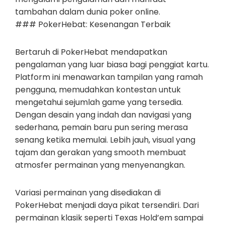
tambahan dalam dunia poker online.
### PokerHebat: Kesenangan Terbaik
Bertaruh di PokerHebat mendapatkan
pengalaman yang luar biasa bagi penggiat kartu.
Platform ini menawarkan tampilan yang ramah
pengguna, memudahkan kontestan untuk
mengetahui sejumlah game yang tersedia.
Dengan desain yang indah dan navigasi yang
sederhana, pemain baru pun sering merasa
senang ketika memulai. Lebih jauh, visual yang
tajam dan gerakan yang smooth membuat
atmosfer permainan yang menyenangkan.
Variasi permainan yang disediakan di
PokerHebat menjadi daya pikat tersendiri. Dari
permainan klasik seperti Texas Hold’em sampai