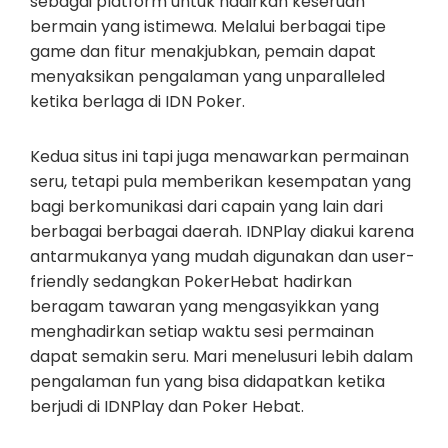
sebagai platform untuk hadirkan keseruan
bermain yang istimewa. Melalui berbagai tipe
game dan fitur menakjubkan, pemain dapat
menyaksikan pengalaman yang unparalleled
ketika berlaga di IDN Poker.
Kedua situs ini tapi juga menawarkan permainan
seru, tetapi pula memberikan kesempatan yang
bagi berkomunikasi dari capain yang lain dari
berbagai berbagai daerah. IDNPlay diakui karena
antarmukanya yang mudah digunakan dan user-
friendly sedangkan PokerHebat hadirkan
beragam tawaran yang mengasyikkan yang
menghadirkan setiap waktu sesi permainan
dapat semakin seru. Mari menelusuri lebih dalam
pengalaman fun yang bisa didapatkan ketika
berjudi di IDNPlay dan Poker Hebat.