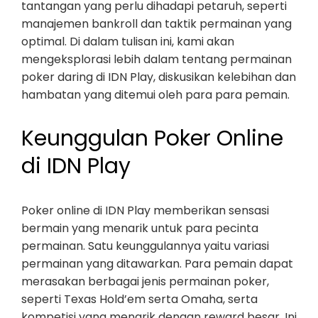
tantangan yang perlu dihadapi petaruh, seperti
manajemen bankroll dan taktik permainan yang
optimal. Di dalam tulisan ini, kami akan
mengeksplorasi lebih dalam tentang permainan
poker daring di IDN Play, diskusikan kelebihan dan
hambatan yang ditemui oleh para para pemain.
Keunggulan Poker Online
di IDN Play
Poker online di IDN Play memberikan sensasi
bermain yang menarik untuk para pecinta
permainan. Satu keunggulannya yaitu variasi
permainan yang ditawarkan. Para pemain dapat
merasakan berbagai jenis permainan poker,
seperti Texas Hold’em serta Omaha, serta
kompetisi yang menarik dengan reward besar. Ini