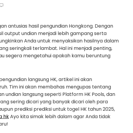
an antusias hasil pengundian Hongkong. Dengan
il output undian menjadi lebih gampang serta
ungkinkan Anda untuk menyaksikan hasilnya dalam
g seringkali terlambat. Hal ini menjadi penting,
mau segera mengetahui apakah kamu beruntung
pengundian langsung HK, artikel ini akan
uh. Tim ini akan membahas mengupas tentang
 undian langsung seperti Platform HK Pools, dan
ang sering dicari yang banyak dicari oleh para
upun prediksi prediksi untuk togel HK tahun 2025,
a hk
Ayo kita simak lebih dalam agar Anda tidak
aru!