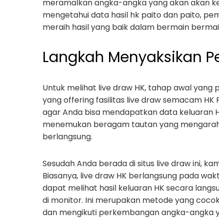
meramalkan angka-angka yang akan akan ke
mengetahui data hasil hk paito dan paito,
meraih hasil yang baik dalam bermain bermai
Langkah Menyaksikan P
Untuk melihat live draw HK, tahap awal yang
yang offering fasilitas live draw semacam HK 
agar Anda bisa mendapatkan data keluaran HK 
menemukan beragam tautan yang mengarahka
berlangsung.
Sesudah Anda berada di situs live draw ini, 
Biasanya, live draw HK berlangsung pada waktu
dapat melihat hasil keluaran HK secara langs
di monitor. Ini merupakan metode yang coc
dan mengikuti perkembangan angka-angka ya