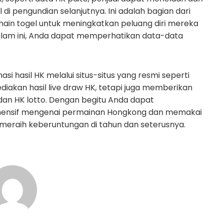
i pengundian selanjutnya. Ini adalah bagian dari
ain togel untuk meningkatkan peluang diri mereka
alam ini, Anda dapat memperhatikan data-data
i hasil HK melalui situs-situs yang resmi seperti
diakan hasil live draw HK, tetapi juga memberikan
 dan HK lotto. Dengan begitu Anda dapat
ensif mengenai permainan Hongkong dan memakai
meraih keberuntungan di tahun dan seterusnya.