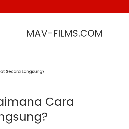
MAV-FILMS.COM
hat Secara Langsung?
gaimana Cara
angsung?