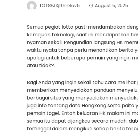
fOT8EJXjf0m8ov5
August 5, 2025
Semua pegiat lotto pasti mendambakan deng
kemajuan teknologi, saat ini mendapatkan has
nyaman sekali. Pengundian langsung HK mem
waktu nyata tanpa perlu menantikan berita yan
apalagi untuk beberapa pemain yang ingin 
atau tidak?.
Bagi Anda yang ingin sekali tahu cara melihat 
memberikan menyediakan panduan menyelur
berbagai situs yang menyediakan menyediakan
juga info tentang data Hongkong serta paito y
pemain togel. Entah keluaran HK malam ini ma
semua itu dapat dijangkau secara mudah.
dat
tertinggal dalam mengikuti setiap berita terb