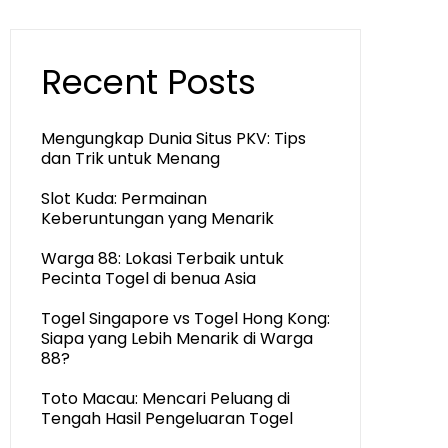
Recent Posts
Mengungkap Dunia Situs PKV: Tips
dan Trik untuk Menang
Slot Kuda: Permainan
Keberuntungan yang Menarik
Warga 88: Lokasi Terbaik untuk
Pecinta Togel di benua Asia
Togel Singapore vs Togel Hong Kong:
Siapa yang Lebih Menarik di Warga
88?
Toto Macau: Mencari Peluang di
Tengah Hasil Pengeluaran Togel