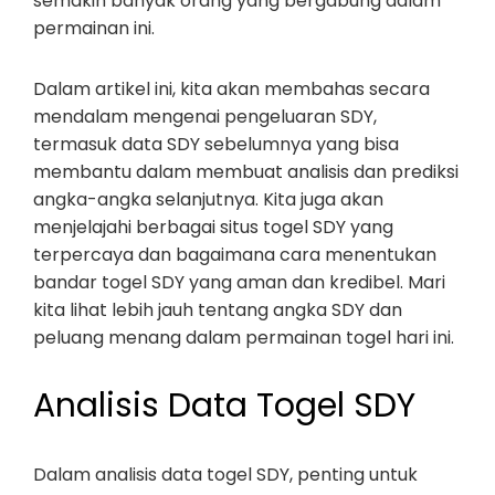
semakin banyak orang yang bergabung dalam
permainan ini.
Dalam artikel ini, kita akan membahas secara
mendalam mengenai pengeluaran SDY,
termasuk data SDY sebelumnya yang bisa
membantu dalam membuat analisis dan prediksi
angka-angka selanjutnya. Kita juga akan
menjelajahi berbagai situs togel SDY yang
terpercaya dan bagaimana cara menentukan
bandar togel SDY yang aman dan kredibel. Mari
kita lihat lebih jauh tentang angka SDY dan
peluang menang dalam permainan togel hari ini.
Analisis Data Togel SDY
Dalam analisis data togel SDY, penting untuk