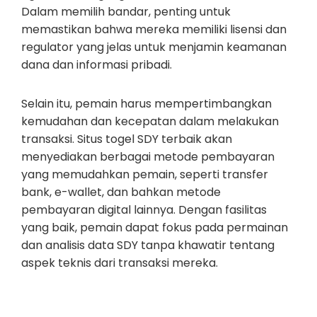
Dalam memilih bandar, penting untuk
memastikan bahwa mereka memiliki lisensi dan
regulator yang jelas untuk menjamin keamanan
dana dan informasi pribadi.
Selain itu, pemain harus mempertimbangkan
kemudahan dan kecepatan dalam melakukan
transaksi. Situs togel SDY terbaik akan
menyediakan berbagai metode pembayaran
yang memudahkan pemain, seperti transfer
bank, e-wallet, dan bahkan metode
pembayaran digital lainnya. Dengan fasilitas
yang baik, pemain dapat fokus pada permainan
dan analisis data SDY tanpa khawatir tentang
aspek teknis dari transaksi mereka.