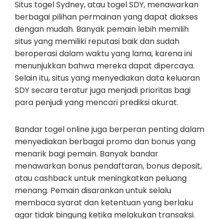
Situs togel Sydney, atau togel SDY, menawarkan
berbagai pilihan permainan yang dapat diakses
dengan mudah. Banyak pemain lebih memilih
situs yang memiliki reputasi baik dan sudah
beroperasi dalam waktu yang lama, karena ini
menunjukkan bahwa mereka dapat dipercaya.
Selain itu, situs yang menyediakan data keluaran
SDY secara teratur juga menjadi prioritas bagi
para penjudi yang mencari prediksi akurat.
Bandar togel online juga berperan penting dalam
menyediakan berbagai promo dan bonus yang
menarik bagi pemain. Banyak bandar
menawarkan bonus pendaftaran, bonus deposit,
atau cashback untuk meningkatkan peluang
menang. Pemain disarankan untuk selalu
membaca syarat dan ketentuan yang berlaku
agar tidak bingung ketika melakukan transaksi.