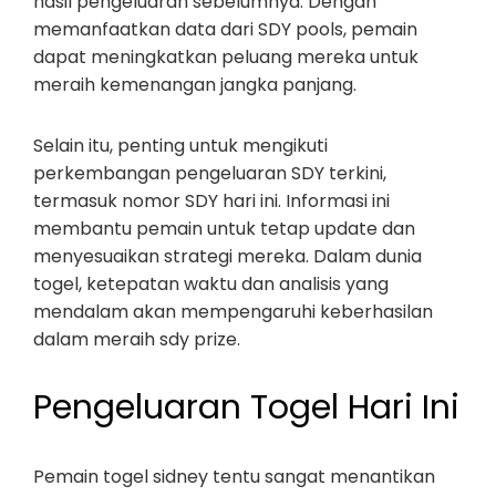
hasil pengeluaran sebelumnya. Dengan
memanfaatkan data dari SDY pools, pemain
dapat meningkatkan peluang mereka untuk
meraih kemenangan jangka panjang.
Selain itu, penting untuk mengikuti
perkembangan pengeluaran SDY terkini,
termasuk nomor SDY hari ini. Informasi ini
membantu pemain untuk tetap update dan
menyesuaikan strategi mereka. Dalam dunia
togel, ketepatan waktu dan analisis yang
mendalam akan mempengaruhi keberhasilan
dalam meraih sdy prize.
Pengeluaran Togel Hari Ini
Pemain togel sidney tentu sangat menantikan