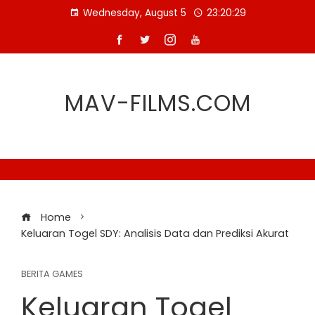
Skip
Wednesday, August 5
23:20:29
to
content
MAV-FILMS.COM
Home
Keluaran Togel SDY: Analisis Data dan Prediksi Akurat
BERITA GAMES
Keluaran Togel