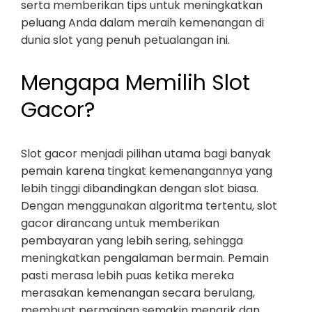
serta memberikan tips untuk meningkatkan
peluang Anda dalam meraih kemenangan di
dunia slot yang penuh petualangan ini.
Mengapa Memilih Slot
Gacor?
Slot gacor menjadi pilihan utama bagi banyak
pemain karena tingkat kemenangannya yang
lebih tinggi dibandingkan dengan slot biasa.
Dengan menggunakan algoritma tertentu, slot
gacor dirancang untuk memberikan
pembayaran yang lebih sering, sehingga
meningkatkan pengalaman bermain. Pemain
pasti merasa lebih puas ketika mereka
merasakan kemenangan secara berulang,
membuat permainan semakin menarik dan