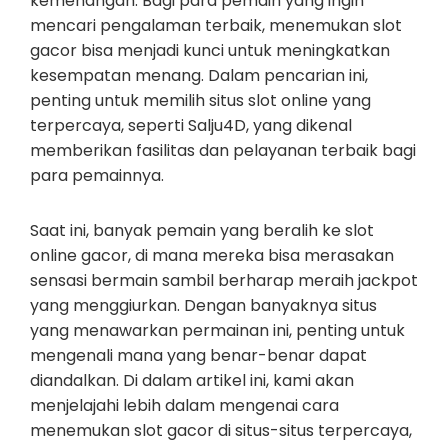
kemenangan. Bagi para pemain yang ingin
mencari pengalaman terbaik, menemukan slot
gacor bisa menjadi kunci untuk meningkatkan
kesempatan menang. Dalam pencarian ini,
penting untuk memilih situs slot online yang
terpercaya, seperti Salju4D, yang dikenal
memberikan fasilitas dan pelayanan terbaik bagi
para pemainnya.
Saat ini, banyak pemain yang beralih ke slot
online gacor, di mana mereka bisa merasakan
sensasi bermain sambil berharap meraih jackpot
yang menggiurkan. Dengan banyaknya situs
yang menawarkan permainan ini, penting untuk
mengenali mana yang benar-benar dapat
diandalkan. Di dalam artikel ini, kami akan
menjelajahi lebih dalam mengenai cara
menemukan slot gacor di situs-situs terpercaya,