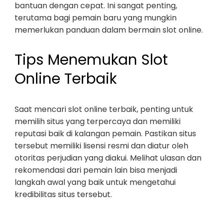
bantuan dengan cepat. Ini sangat penting,
terutama bagi pemain baru yang mungkin
memerlukan panduan dalam bermain slot online.
Tips Menemukan Slot
Online Terbaik
Saat mencari slot online terbaik, penting untuk
memilih situs yang terpercaya dan memiliki
reputasi baik di kalangan pemain. Pastikan situs
tersebut memiliki lisensi resmi dan diatur oleh
otoritas perjudian yang diakui. Melihat ulasan dan
rekomendasi dari pemain lain bisa menjadi
langkah awal yang baik untuk mengetahui
kredibilitas situs tersebut.