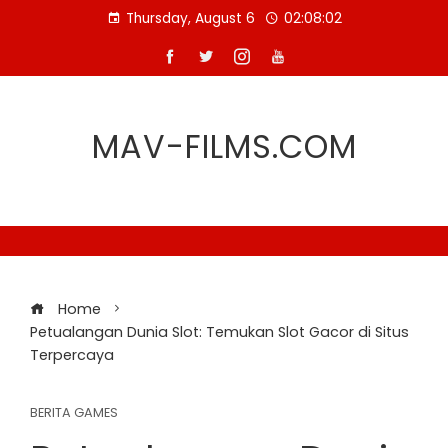
Skip
Thursday, August 6
02:08:03
to
content
MAV-FILMS.COM
Home
Petualangan Dunia Slot: Temukan Slot Gacor di Situs
Terpercaya
BERITA GAMES