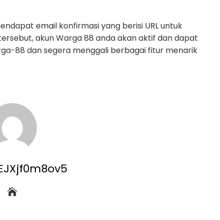
ndapat email konfirmasi yang berisi URL untuk
tersebut, akun Warga 88 anda akan aktif dan dapat
arga-88 dan segera menggali berbagai fitur menarik
8EJXjf0m8ov5