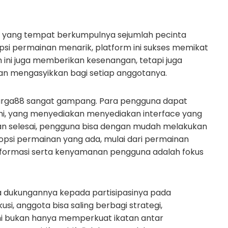
an yang tempat berkumpulnya sejumlah pecinta
opsi permainan menarik, platform ini sukses memikat
m ini juga memberikan kesenangan, tetapi juga
 mengasyikkan bagi setiap anggotanya.
rga88 sangat gampang. Para pengguna dapat
smi, yang menyediakan menyediakan interface yang
n selesai, pengguna bisa dengan mudah melakukan
psi permainan yang ada, mulai dari permainan
nformasi serta kenyamanan pengguna adalah fokus
ena dukungannya kepada partisipasinya pada
si, anggota bisa saling berbagi strategi,
ni bukan hanya memperkuat ikatan antar