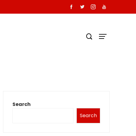
Search
Search