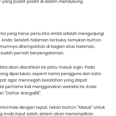
ang positif positif di dalam mendukung.
ma yang harus perlu kita ambil adalah mengunjungi
t Anda. Setelah halaman terbuka, temukan button
i umumnya ditempatkan di bagian atas halaman,
g sudah pernah berpengalaman.
kita akan diarahkan ke pintu masuk login. Pada
yang diperlukan, seperti nama pengguna dan kata
 tepat agar mencegah kesalahan yang dapat
ai pertama kali menggunakan website ini, Anda
an "Daftar Warga88".
informasi dengan tepat, tekan button "Masuk" untuk
g Anda input salah, sistem akan menampilkan