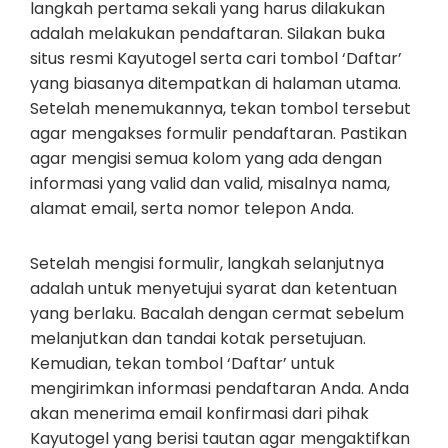
langkah pertama sekali yang harus dilakukan
adalah melakukan pendaftaran. Silakan buka
situs resmi Kayutogel serta cari tombol ‘Daftar’
yang biasanya ditempatkan di halaman utama.
Setelah menemukannya, tekan tombol tersebut
agar mengakses formulir pendaftaran. Pastikan
agar mengisi semua kolom yang ada dengan
informasi yang valid dan valid, misalnya nama,
alamat email, serta nomor telepon Anda.
Setelah mengisi formulir, langkah selanjutnya
adalah untuk menyetujui syarat dan ketentuan
yang berlaku. Bacalah dengan cermat sebelum
melanjutkan dan tandai kotak persetujuan.
Kemudian, tekan tombol ‘Daftar’ untuk
mengirimkan informasi pendaftaran Anda. Anda
akan menerima email konfirmasi dari pihak
Kayutogel yang berisi tautan agar mengaktifkan