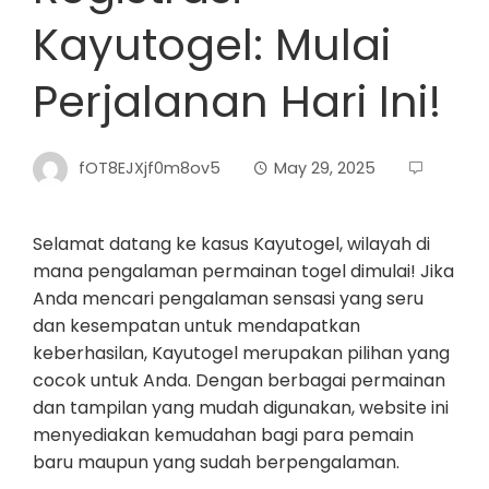
Kayutogel: Mulai
Perjalanan Hari Ini!
fOT8EJXjf0m8ov5
May 29, 2025
Selamat datang ke kasus Kayutogel, wilayah di
mana pengalaman permainan togel dimulai! Jika
Anda mencari pengalaman sensasi yang seru
dan kesempatan untuk mendapatkan
keberhasilan, Kayutogel merupakan pilihan yang
cocok untuk Anda. Dengan berbagai permainan
dan tampilan yang mudah digunakan, website ini
menyediakan kemudahan bagi para pemain
baru maupun yang sudah berpengalaman.