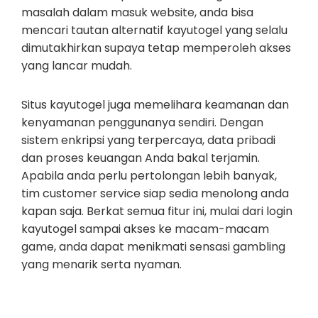
masalah dalam masuk website, anda bisa
mencari tautan alternatif kayutogel yang selalu
dimutakhirkan supaya tetap memperoleh akses
yang lancar mudah.
Situs kayutogel juga memelihara keamanan dan
kenyamanan penggunanya sendiri. Dengan
sistem enkripsi yang terpercaya, data pribadi
dan proses keuangan Anda bakal terjamin.
Apabila anda perlu pertolongan lebih banyak,
tim customer service siap sedia menolong anda
kapan saja. Berkat semua fitur ini, mulai dari login
kayutogel sampai akses ke macam-macam
game, anda dapat menikmati sensasi gambling
yang menarik serta nyaman.