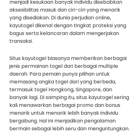
menjadi kesukaan banyak individu disebabkan
aksesibilitas masuk dan ciri-ciri yang menarik
yang disediakan. Di dunia perjudian online,
kayutogel dikenal dengan tingkat proteksi yang
bagus serta kelancaran dalam mengerjakan
transaksi.
Situs kayutogel biasanya memberikan berbagai
jenis permainan togel dari berbagai multiple
daerah. Para pemain punya pilihan untuk
memasang angka togel dari yang berbeda,
termasuk togel Hongkong, Singapore, dan
banyak lagi. Di samping itu, situs kayutogel sering
kali menawarkan berbagai promo dan bonus
menarik untuk menarik lebih banyak individu
bergabung. Hal ini menjadikan pengalaman
bermain sebagai lebih seru dan menguntungkan.