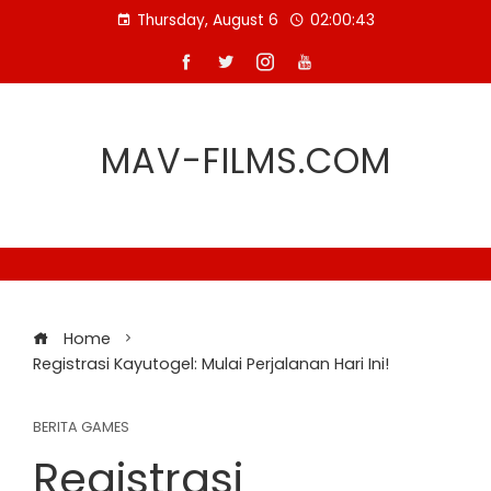
Skip
Thursday, August 6
02:00:43
to
content
MAV-FILMS.COM
Home
Registrasi Kayutogel: Mulai Perjalanan Hari Ini!
BERITA GAMES
Registrasi